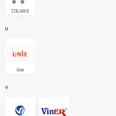
TTE-SAFE
U
Unie
V