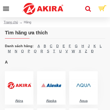
Trang chủ
Hãng
Tìm hãng ưa thích
Danh sách hãng:
A
B
C
D
E
F
G
H
J
K
L
M
N
O
P
Q
R
S
T
U
V
W
X
Z
Đ
A
Akira
Alaska
Aqua