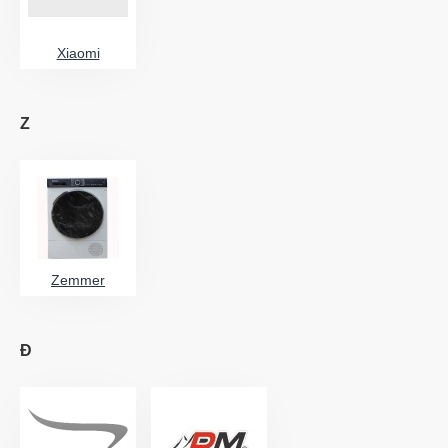
Xiaomi
Z
Zemmer
Đ