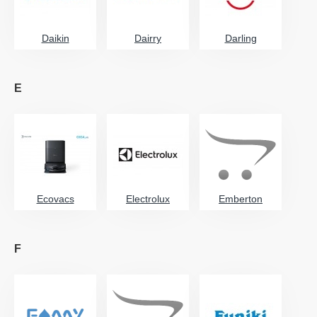
Daikin
Dairry
Darling
E
Ecovacs
Electrolux
Emberton
F