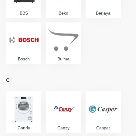
BBS
Beko
Berjaya
Bosch
Bulma
C
Candy
Canzy
Casper