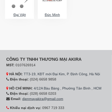
Đại Việt
Đức Minh
CÔNG TY TNHH THƯƠNG MẠI AKIRA
MST:
0107626914
HÀ NỘI:
TT3-19, KĐT mới Đại Kim, P. Định Công, Hà Nội
Điện thoại:
(024) 6658 9858
HỒ CHÍ MINH:
4/12A Bàu Bàng , Phường Tân Bình , HCM
Điện thoại:
(028) 6658 0203
Email:
dienmayakira@gmail.com
Khiếu nại dịch vụ:
0967 719 333