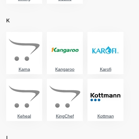
K
Kama
Kangaroo
Karofi
Keheal
KingChef
Kottman
L