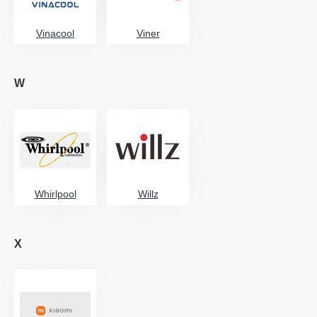
Vinacool
Viner
W
Whirlpool
Willz
X