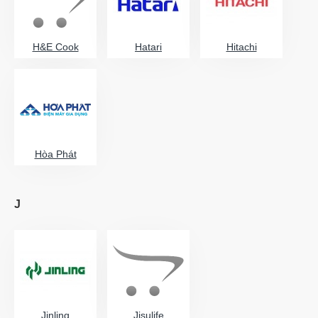
H&E Cook
Hatari
Hitachi
Hòa Phát
J
Jinling
Jisulife