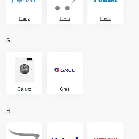
Famy
Ferlix
Funiki
G
Galanz
Gree
H