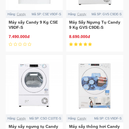
Hãng:
Candy
Mã SP:
CSE V9DF-S
Hãng:
Candy
Mã SP:
GVS C9DE-S
Máy sấy Candy 9 Kg CSE
Máy Sấy Ngưng Tụ Candy
V9DF-S
9 Kg GVS C9DE-S
7.490.000đ
8.690.000đ
Hãng:
Candy
Mã SP:
CSO C10TE-S
Hãng:
Candy
Mã SP:
CS V9DF-S
Máy sấy ngưng tụ Candy
Máy sấy thông hơi Candy