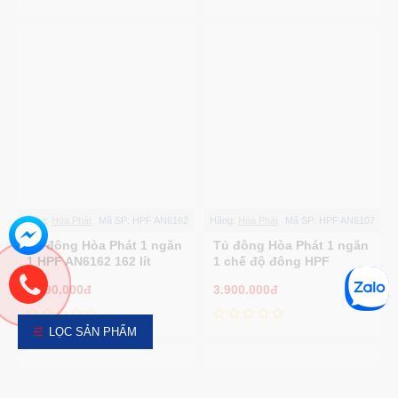
Hãng:
Hòa Phát
Mã SP:
HPF AN6162
Hãng:
Hòa Phát
Mã SP:
HPF AN6107
Tủ đông Hòa Phát 1 ngăn
Tủ đông Hòa Phát 1 ngăn
1 HPF AN6162 162 lít
1 chế độ đông HPF
AN6107
4.490.000đ
3.900.000đ
LỌC SẢN PHẨM