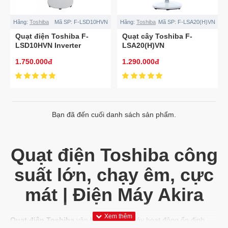
Hãng:
Toshiba
Mã SP:
F-LSD10HVN
Hãng:
Toshiba
Mã SP:
F-LSA20(H)VN
Quạt điện Toshiba F-
Quạt cây Toshiba F-
LSD10HVN Inverter
LSA20(H)VN
1.750.000đ
1.290.000đ
Bạn đã đến cuối danh sách sản phẩm.
Quạt điện Toshiba công
suất lớn, chạy êm, cực
mát | Điện Máy Akira
Quạt điện Toshiba
vận hành êm ái, máy hoạt động ổn định.