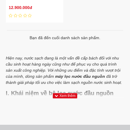
12.900.000đ
Bạn đã đến cuối danh sách sản phẩm.
Hiện nay, nước sạch đang là một vấn đề cấp bách đối với nhu
cầu sinh hoạt hàng ngày cũng như để phục vụ cho quá trình
sản xuất công nghiệp. Với những ưu điểm và đặc tính vượt trội
của mình, dòng sản phẩm
máy lọc nước đầu nguồn
đã trở
thành giải pháp tối ưu cho việc làm sạch nguồn nước sinh hoạt.
I. Khái niệm về bộ lọc nước đầu nguồn
Bộ lọc nước đầu nguồn
(hay hệ thống lọc nước đầu nguồn) là
một hệ thống được lắp đặt ở đầu nguồn nước.
Máy lọc nước sinh hoạt
này giúp lọc thô, loại bỏ được các thành
phần như: cặn bẩn, kim loại nặng hòa tan, rỉ sét, mùi hôi,... và
một số loại tạp chất ô nhiễm khác có trong nguồn nước sinh