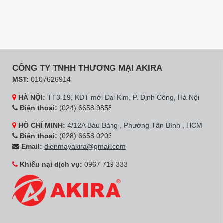
CÔNG TY TNHH THƯƠNG MẠI AKIRA
MST:
0107626914
HÀ NỘI:
TT3-19, KĐT mới Đại Kim, P. Định Công, Hà Nội
Điện thoại:
(024) 6658 9858
HỒ CHÍ MINH:
4/12A Bàu Bàng , Phường Tân Bình , HCM
Điện thoại:
(028) 6658 0203
Email:
dienmayakira@gmail.com
Khiếu nại dịch vụ:
0967 719 333