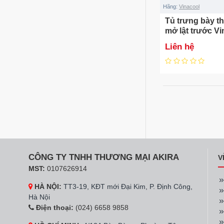
Hãng:
Vinacool
Tủ trưng bày th
mở lật trước V
2000FM
Liên hệ
CÔNG TY TNHH THƯƠNG MẠI AKIRA
V
MST:
0107626914
HÀ NỘI:
TT3-19, KĐT mới Đại Kim, P. Định Công,
Hà Nội
Điện thoại:
(024) 6658 9858