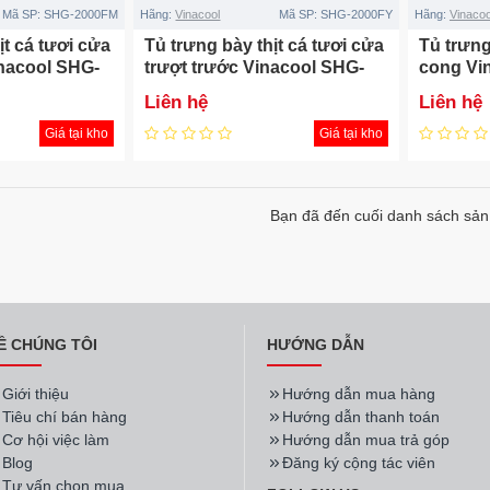
Mã SP:
SHG-2000FM
Hãng:
Vinacool
Mã SP:
SHG-2000FY
Hãng:
Vinacoo
ịt cá tươi cửa
Tủ trưng bày thịt cá tươi cửa
Tủ trưng
inacool SHG-
trượt trước Vinacool SHG-
cong Vi
2000FY
Liên hệ
Liên hệ
Giá tại kho
Giá tại kho
Bạn đã đến cuối danh sách sả
Ề CHÚNG TÔI
HƯỚNG DẪN
Giới thiệu
Hướng dẫn mua hàng
Tiêu chí bán hàng
Hướng dẫn thanh toán
Cơ hội việc làm
Hướng dẫn mua trả góp
Blog
Đăng ký cộng tác viên
Tư vấn chọn mua