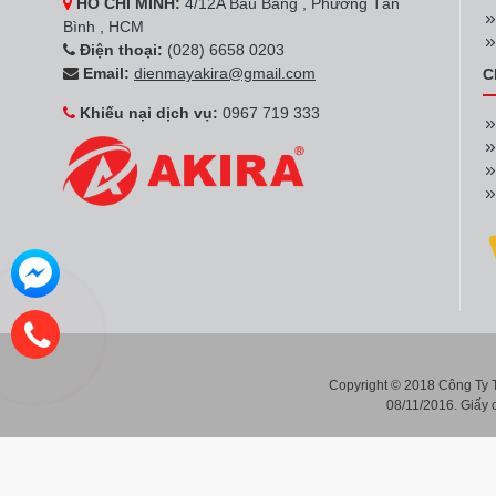
HỒ CHÍ MINH:
4/12A Bàu Bàng , Phường Tân
Bình , HCM
Điện thoại:
(028) 6658 0203
Email:
dienmayakira@gmail.com
C
Khiếu nại dịch vụ:
0967 719 333
Copyright © 2018 Công Ty
08/11/2016. Giấy