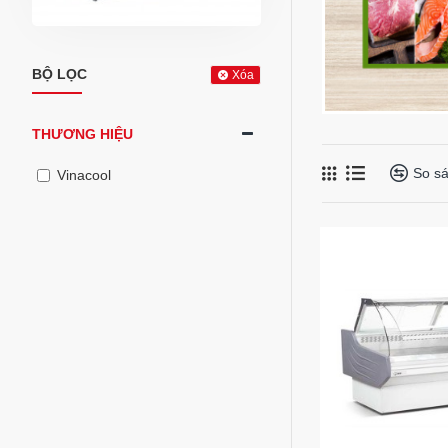
BỘ LỌC
Xóa
THƯƠNG HIỆU
So s
Vinacool