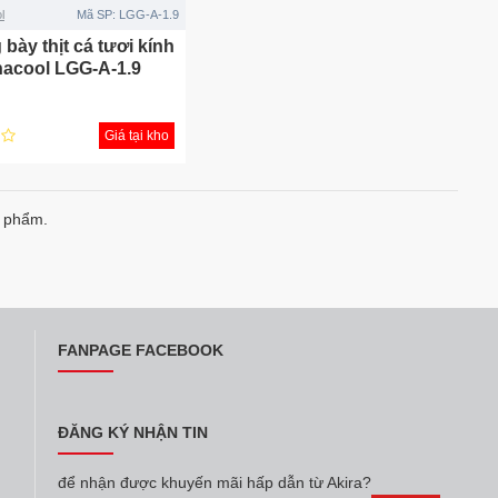
l
Mã SP:
LGG-A-1.9
 bày thịt cá tươi kính
nacool LGG-A-1.9
Giá tại kho
n phẩm.
FANPAGE FACEBOOK
ĐĂNG KÝ NHẬN TIN
để nhận được khuyến mãi hấp dẫn từ Akira?