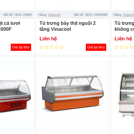
Mã SP:
SHG-2000F
Hãng:
Vinacool
Mã SP:
SHG-1500FAM
Hãng:
Vinacoo
ịt cá tươi
Tủ trưng bày thịt nguội 2
Tủ trưng
2000F
tầng Vinacool
không c
Liên hệ
Liên hệ
Giá tại kho
Giá tại kho