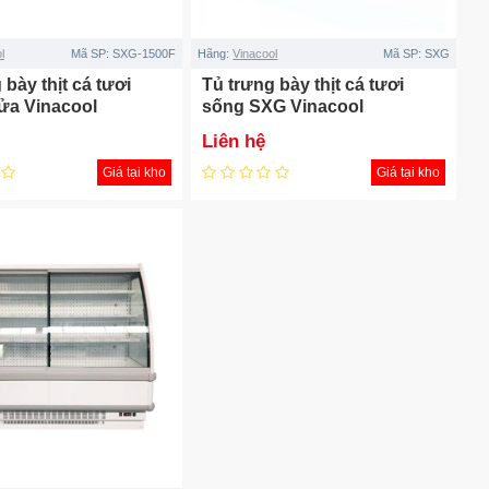
l
Mã SP:
SXG-1500F
Hãng:
Vinacool
Mã SP:
SXG
 bày thịt cá tươi
Tủ trưng bày thịt cá tươi
ửa Vinacool
sống SXG Vinacool
Liên hệ
Giá tại kho
Giá tại kho