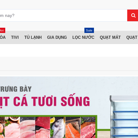
Hot
Sale
HÒA
TIVI
TỦ LẠNH
GIA DỤNG
LỌC NƯỚC
QUẠT MÁT
QUẠT