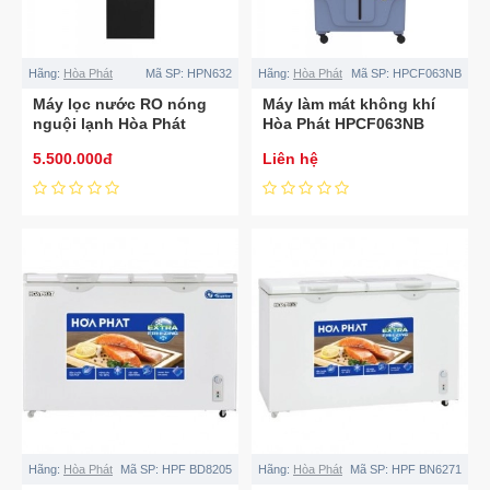
Hãng:
Hòa Phát
Mã SP:
HPN632
Hãng:
Hòa Phát
Mã SP:
HPCF063NB
Máy lọc nước RO nóng
Máy làm mát không khí
nguội lạnh Hòa Phát
Hòa Phát HPCF063NB
HPN632
5.500.000đ
Liên hệ
Hãng:
Hòa Phát
Mã SP:
HPF BD8205
Hãng:
Hòa Phát
Mã SP:
HPF BN6271