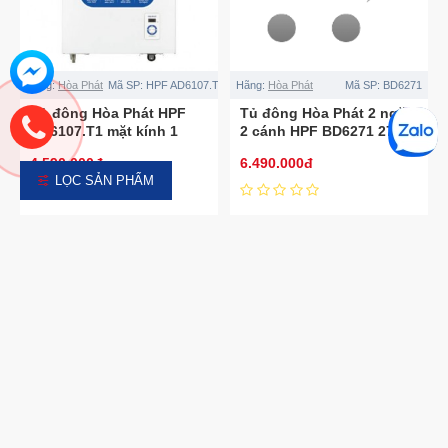
Hãng:
Hòa Phát
Mã SP:
HPF AD6107.T1
Hãng:
Hòa Phát
Mã SP:
BD6271
Tủ đông Hòa Phát HPF
Tủ đông Hòa Phát 2 ngăn
AD6107.T1 mặt kính 1
2 cánh HPF BD6271 271
ngăn 1 cánh
lít
4.590.000đ
6.490.000đ
LỌC SẢN PHẨM
Hãng:
Hòa Phát
Mã SP:
HPF BN6245
Hãng:
Hòa Phát
Mã SP:
HPF BN6205