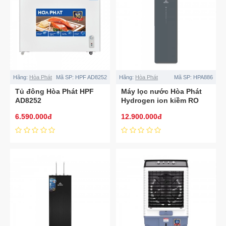
Hãng:
Hòa Phát
Mã SP:
HPF AD8252
Hãng:
Hòa Phát
Mã SP:
HPA886
Tủ đông Hòa Phát HPF
Máy lọc nước Hòa Phát
AD8252
Hydrogen ion kiềm RO
nóng lạnh HyperS
6.590.000đ
12.900.000đ
HPA886