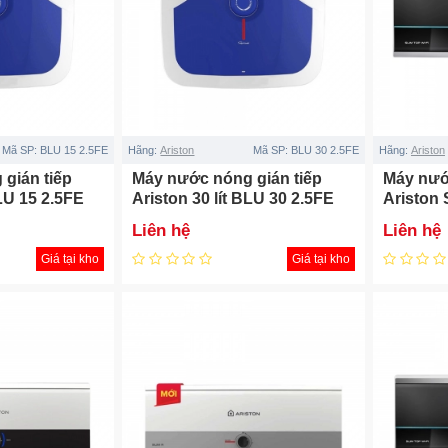
Mã SP:
BLU 15 2.5FE
Hãng:
Ariston
Mã SP:
BLU 30 2.5FE
Hãng:
Ariston
gián tiếp
Máy nước nóng gián tiếp
Máy nướ
BLU 15 2.5FE
Ariston 30 lít BLU 30 2.5FE
Ariston 
E)
(BLU 30 R 2.5 FE)
30 lít
Liên hệ
Liên hệ
Giá tại kho
Giá tại kho