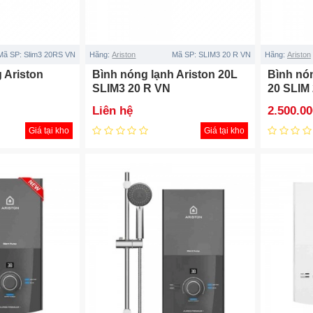
Mã SP:
Slim3 20RS VN
Hãng:
Ariston
Mã SP:
SLIM3 20 R VN
Hãng:
Ariston
 Ariston
Bình nóng lạnh Ariston 20L
Bình nó
SLIM3 20 R VN
20 SLIM 
Liên hệ
2.500.0
Giá tại kho
Giá tại kho