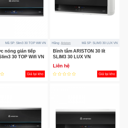
Mã SP:
Slim3 30 TOP Wifi VN
Hãng:
Ariston
Mã SP:
SLIM3 30 LUX VN
c nóng gián tiếp
Bình tắm ARISTON 30 lít
Slim3 30 TOP Wifi VN
SLIM3 30 LUX VN
Liên hệ
Giá tại kho
Giá tại kho