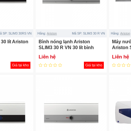
ã SP:
SLIM3 30RS VN
Hãng:
Ariston
Mã SP:
SLIM3 30 R VN
Hãng:
Ariston
30 lít Ariston
Bình nóng lạnh Ariston
Máy nướ
N
SLIM3 30 R VN 30 lít bình
Ariston 
ngang
20 lít
Liên hệ
Liên hệ
Giá tại kho
Giá tại kho