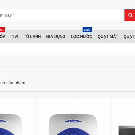
Hot
Sale
HÒA
TIVI
TỦ LẠNH
GIA DỤNG
LỌC NƯỚC
QUẠT MÁT
QUẠT
ánh sản phẩm