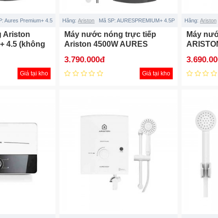
P:
Aures Premium+ 4.5
Hãng:
Ariston
Mã SP:
AURESPREMIUM+ 4.5P
Hãng:
Ariston
 Ariston
Máy nước nóng trực tiếp
Máy nướ
+ 4.5 (không
Ariston 4500W AURES
ARISTO
PREMIUM+ 4.5P (Có bơm trợ
4.5P IV
3.790.000đ
3.690.0
lực)
Giá tại kho
Giá tại kho