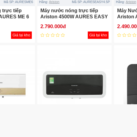
Mã SP:
AURESME6
Hãng:
Ariston
Mã SP:
AURESEASY4.5P
Hãng:
Ariston
trực tiếp
Máy nước nóng trực tiếp
Máy Nướ
 AURES ME 6
Ariston 4500W AURES EASY
Ariston
4.5P
2.790.000đ
2.490.0
Giá tại kho
Giá tại kho
 SP:
SLIM3-30-RS-MT
Hãng:
Ariston
Mã SP:
SL2 20 LUX-D AG+ WIFI
Hãng:
Ariston
gián tiếp
Bình nước nóng gián tiếp
Máy nướ