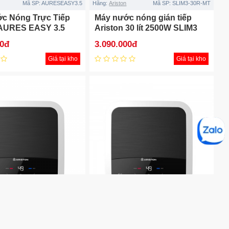
Mã SP:
AURESEASY3.5
Hãng:
Ariston
Mã SP:
SLIM3-30R-MT
c Nóng Trực Tiếp
Máy nước nóng gián tiếp
 AURES EASY 3.5
Ariston 30 lít 2500W SLIM3
30 R MT
00đ
3.090.000đ
Giá tại kho
Giá tại kho
Mã SP:
AN2 15LUX-D AG+
Hãng:
Ariston
Mã SP:
AN2 30 LUX-D AG+
c nóng gián tiếp
Máy nước nóng gián tiếp