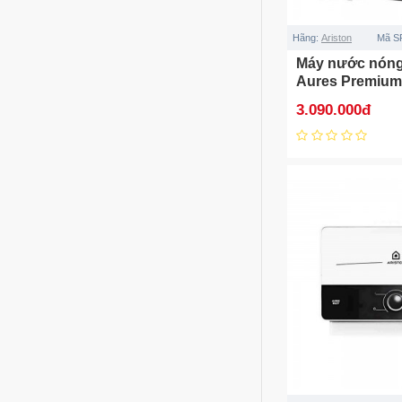
Hãng:
Ariston
Mã S
Máy nước nóng
Aures Premium
bơm)
3.090.000đ