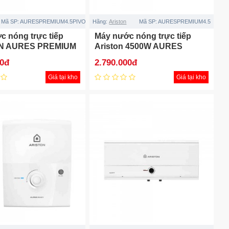
Mã SP:
AURESPREMIUM4.5PIVORY
Hãng:
Ariston
Mã SP:
AURESPREMIUM4.5
c nóng trực tiếp
Máy nước nóng trực tiếp
N AURES PREMIUM
Ariston 4500W AURES
ORY
PREMIUM 4.5
00đ
2.790.000đ
Giá tại kho
Giá tại kho