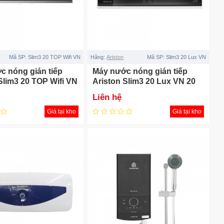
Mã SP:
Slim3 20 TOP Wifi VN
Hãng:
Ariston
Mã SP:
Slim3 20 Lux VN
c nóng gián tiếp
Máy nước nóng gián tiếp
Slim3 20 TOP Wifi VN
Ariston Slim3 20 Lux VN 20
lít
Liên hệ
Giá tại kho
Giá tại kho