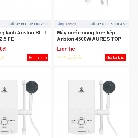
Mã SP:
BLU 20SLIM 2.5FE
Hãng:
Ariston
Mã SP:
AURESTOP4.5P
ng lạnh Ariston BLU
Máy nước nóng trực tiếp
2.5 FE
Ariston 4500W AURES TOP
4.5P
00đ
Liên hệ
Giá tại kho
Giá tại kho