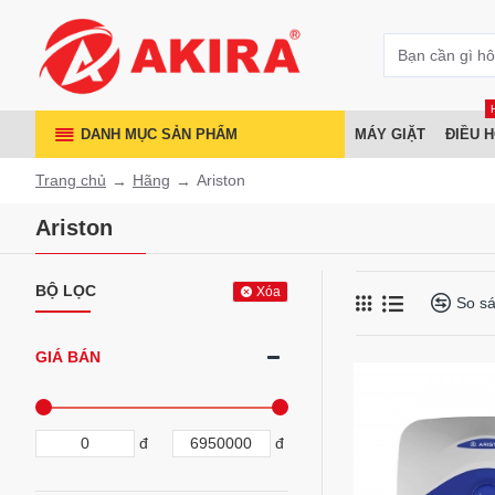
DANH MỤC SẢN PHẨM
MÁY GIẶT
ĐIỀU 
Trang chủ
Hãng
Ariston
Ariston
BỘ LỌC
Xóa
So s
GIÁ BÁN
đ
đ