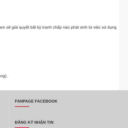
m sẽ giải quyết bất kỳ tranh chấp nào phát sinh từ việc sử dụng
àng).
FANPAGE FACEBOOK
ĐĂNG KÝ NHẬN TIN