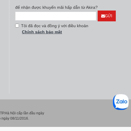
để nhận được khuyến mãi hấp dẫn từ Akira?
GỬI
Tôi đã đọc và đồng ý với điều khoản
Chính sách bảo mật
P.Hà Nội cấp lần đầu ngày
 ngày 08/11/2016.