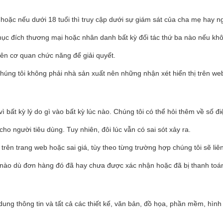
n hoặc nếu dưới 18 tuổi thì truy cập dưới sự giám sát của cha mẹ hay 
ục đích thương mại hoặc nhân danh bất kỳ đối tác thứ ba nào nếu kh
 lên cơ quan chức năng để giải quyết.
úng tôi không phải nhà sản xuất nên những nhận xét hiển thị trên web
bất kỳ lý do gì vào bất kỳ lúc nào. Chúng tôi có thể hỏi thêm về số đi
ho người tiêu dùng. Tuy nhiên, đôi lúc vẫn có sai sót xảy ra.
 trên trang web hoặc sai giá, tùy theo từng trường hợp chúng tôi sẽ 
 nào dù đơn hàng đó đã hay chưa được xác nhận hoặc đã bị thanh toá
 dung thông tin và tất cả các thiết kế, văn bản, đồ họa, phần mềm, h