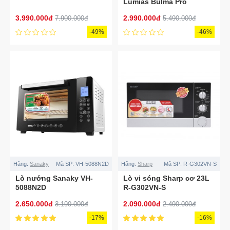
Lumias Bulma Pro
3.990.000đ
2.990.000đ
7.900.000đ
5.490.000đ
-49%
-46%
Hãng:
Sanaky
Mã SP:
VH-5088N2D
Hãng:
Sharp
Mã SP:
R-G302VN-S
Lò nướng Sanaky VH-
Lò vi sóng Sharp cơ 23L
5088N2D
R-G302VN-S
2.650.000đ
2.090.000đ
3.190.000đ
2.490.000đ
-17%
-16%