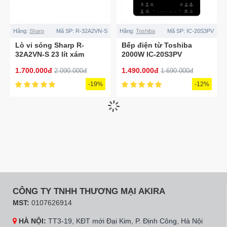
Hãng:
Sharp
Mã SP:
R-32A2VN-S
Hãng:
Toshiba
Mã SP:
IC-20S3PV
Lò vi sóng Sharp R-
Bếp điện từ Toshiba
32A2VN-S 23 lít xám
2000W IC-20S3PV
1.700.000đ
1.490.000đ
2.090.000đ
1.690.000đ
-19%
-12%
Hãng:
Sharp
Mã SP:
R-205VN-S
Hãng:
Sanaky
Mã SP:
SNK-V2THNK