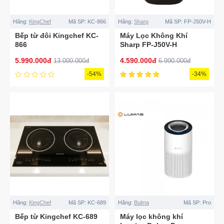
Hãng:
KingChef
Mã SP:
KC-866
Hãng:
Sharp
Mã SP:
FP-J50V-H
Bếp từ đôi Kingchef KC-
Máy Lọc Không Khí
866
Sharp FP-J50V-H
5.990.000đ
4.590.000đ
13.000.000đ
6.990.000đ
-54%
-34%
Hãng:
KingChef
Mã SP:
KC-689
Hãng:
Bulma
Mã SP:
Pro
Bếp từ Kingchef KC-689
Máy lọc không khí