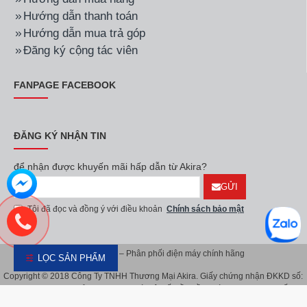
Hãng:
Sanaky
Mã SP:
SNK-2523HGN
Hãng:
Sanaky
Mã SP:
SNK-BTS22C
Bếp hồng ngoại Sanaky
Bếp điện từ Sanaky SNK-
SNK-2523HGN
BTS22C
990.000đ
690.000đ
1.190.000đ
1.290.000đ
-17%
-47%
LỌC SẢN PHẨM