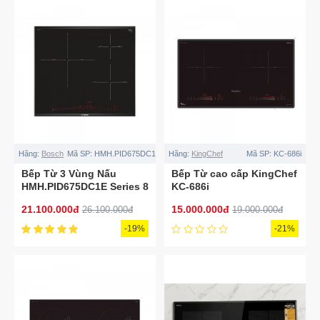
Hãng:
Bosch
Mã SP:
HMH.PID675DC1E
Hãng:
KingChef
Mã SP:
KC-686i
Bếp Từ 3 Vùng Nấu
Bếp Từ cao cấp KingChef
HMH.PID675DC1E Series 8
KC-686i
21.100.000đ
15.000.000đ
26.100.000đ
19.000.000đ
-19%
-21%