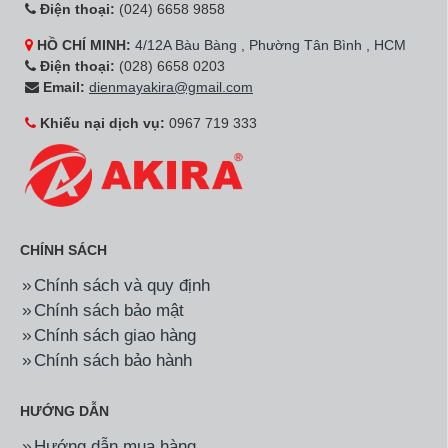
Lò vi sóng Sharp cơ 20
Tủ sấy quần áo Sanaky
Lít R-205VN-S
SNK-V2THNK
1.450.000đ
1.290.000đ
1.890.000đ
1.290.000đ
-23%
-0%
Hãng:
Sharp
Mã SP:
KS-N182ETVSW
Hãng:
Sanaky
Mã SP:
SNK-ICP17A
Nồi cơm điện Sharp KS-
Bếp từ đơn Sanaky SNK-
N182ETVSW 1.8 Lít
ICP17A
1.190.000đ
1.090.000đ
1.290.000đ
1.350.000đ
-8%
-19%