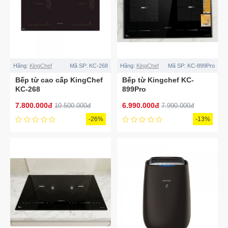
Hãng:
KingChef
Mã SP:
KC-268
Hãng:
KingChef
Mã SP:
KC-899Pro
Bếp từ cao cấp KingChef
Bếp từ Kingchef KC-
KC-268
899Pro
7.800.000đ
6.990.000đ
10.500.000đ
7.990.000đ
-26%
-13%