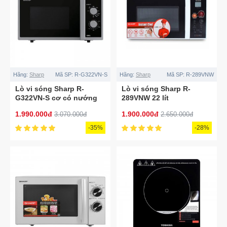
Hãng:
Sharp
Mã SP:
R-G322VN-S
Hãng:
Sharp
Mã SP:
R-289VNW
Lò vi sóng Sharp R-
Lò vi sóng Sharp R-
G322VN-S cơ có nướng
289VNW 22 lít
23L
1.990.000đ
1.900.000đ
3.070.000đ
2.650.000đ
-35%
-28%