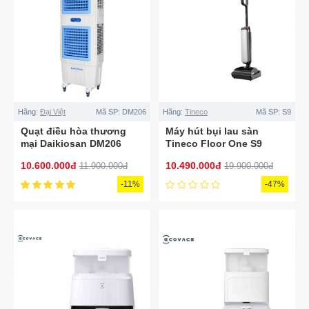
Hãng:
Đại Việt
Mã SP:
DM206
Hãng:
Tineco
Mã SP:
S9
Quạt điều hòa thương
Máy hút bụi lau sàn
mại Daikiosan DM206
Tineco Floor One S9
Artist
10.600.000đ
10.490.000đ
11.900.000đ
19.900.000đ
-11%
-47%