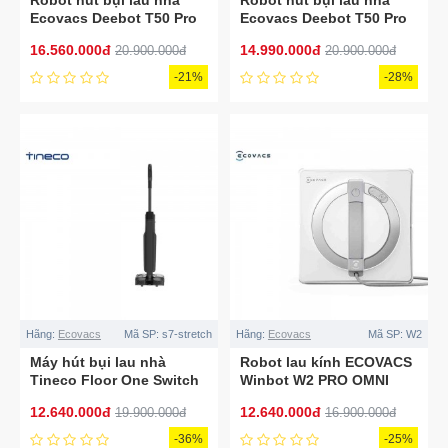
Robot hút bụi lau nhà
Robot hút bụi lau nhà
Ecovacs Deebot T50 Pro
Ecovacs Deebot T50 Pro
Omni Auto Water Kit
Omni
16.560.000đ
14.990.000đ
20.900.000đ
20.900.000đ
-21%
-28%
Hãng:
Ecovacs
Mã SP:
s7-stretch
Hãng:
Ecovacs
Mã SP:
W2
Máy hút bụi lau nhà
Robot lau kính ECOVACS
Tineco Floor One Switch
Winbot W2 PRO OMNI
S7 Stretch
12.640.000đ
12.640.000đ
19.900.000đ
16.900.000đ
-36%
-25%