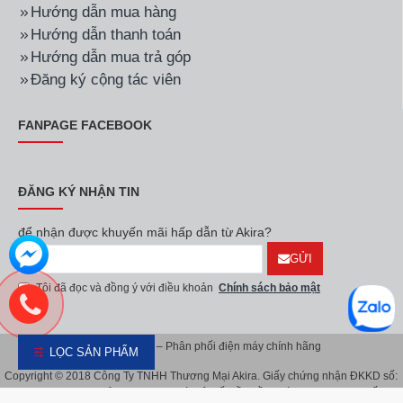
Hướng dẫn mua hàng
Hướng dẫn thanh toán
Hướng dẫn mua trả góp
Đăng ký cộng tác viên
FANPAGE FACEBOOK
ĐĂNG KÝ NHẬN TIN
để nhận được khuyến mãi hấp dẫn từ Akira?
GỬI
Tôi đã đọc và đồng ý với điều khoản
Chính sách bảo mật
Akira Việt Nam – Phân phối điện máy chính hãng
LỌC SẢN PHẨM
Copyright © 2018 Công Ty TNHH Thương Mại Akira. Giấy chứng nhận ĐKKD số:
0107626914 do Sở KH & ĐT TP.Hà Nội cấp lần đầu ngày 08/11/2016. Giấy