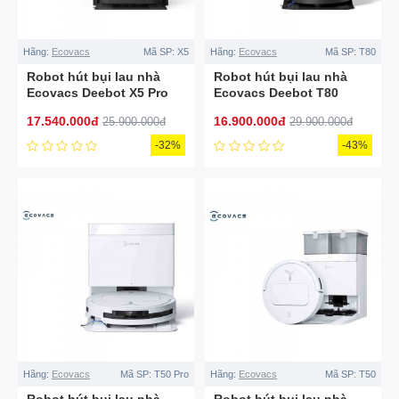
Hãng:
Ecovacs
Mã SP:
X5
Hãng:
Ecovacs
Mã SP:
T80
Robot hút bụi lau nhà
Robot hút bụi lau nhà
Ecovacs Deebot X5 Pro
Ecovacs Deebot T80
Omni
Omni
17.540.000đ
16.900.000đ
25.900.000đ
29.900.000đ
-32%
-43%
Hãng:
Ecovacs
Mã SP:
T50 Pro
Hãng:
Ecovacs
Mã SP:
T50