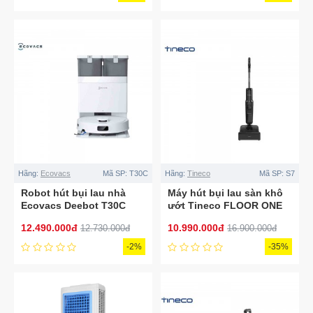
Hãng:
Ecovacs
Mã SP:
T30C
Hãng:
Tineco
Mã SP:
S7
Robot hút bụi lau nhà
Máy hút bụi lau sàn khô
Ecovacs Deebot T30C
ướt Tineco FLOOR ONE
2026
S7 Stretch Steam
12.490.000đ
10.990.000đ
12.730.000đ
16.900.000đ
-2%
-35%