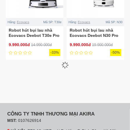
Hãng:
Ecovacs
Mã SP:
T30e
Hãng:
Ecovacs
Mã SP:
N30
Robot hút bụi lau nhà
Robot hút bụi lau nhà
Ecovacs Deebot T30e Pro
Ecovacs Deebot N30 Pro
Omni
Omni
9.990.000đ
9.990.000đ
14.990.000đ
19.900.000đ
-33%
-50%
CÔNG TY TNHH THƯƠNG MẠI AKIRA
MST:
0107626914