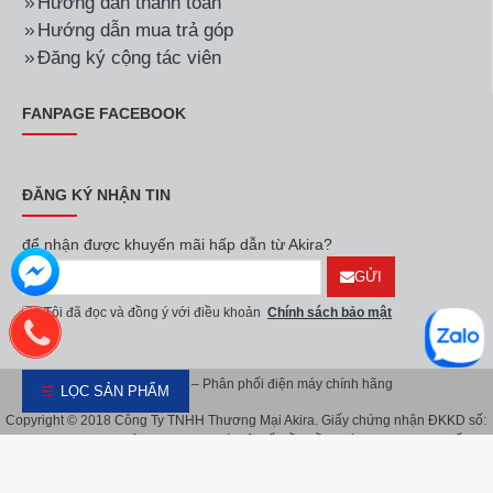
Hướng dẫn thanh toán
Hướng dẫn mua trả góp
Đăng ký cộng tác viên
FANPAGE FACEBOOK
ĐĂNG KÝ NHẬN TIN
để nhận được khuyến mãi hấp dẫn từ Akira?
GỬI
Tôi đã đọc và đồng ý với điều khoản
Chính sách bảo mật
Akira Việt Nam – Phân phối điện máy chính hãng
LỌC SẢN PHẨM
Copyright © 2018 Công Ty TNHH Thương Mại Akira. Giấy chứng nhận ĐKKD số:
0107626914 do Sở KH & ĐT TP.Hà Nội cấp lần đầu ngày 08/11/2016. Giấy
chứng nhận đăng ký địa điểm kinh doanh do Sở Kế Hoạch & Đầu Tư TP.Hà Nội
cấp ngày 08/11/2016.