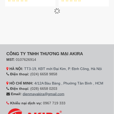
Hãng:
Sumikura
Mã SP:
SKWFID-108P2
Hãng:
Sumikura
Mã SP:
SKWFID-98P2
Máy giặt lồng ngang
Máy giặt lồng ngang
Sumikura SKWFID-108P2
Sumikura SKWFID-98P2
Inverter 10.8kg
Inverter 9.8kg
13.390.000đ
11.290.000đ