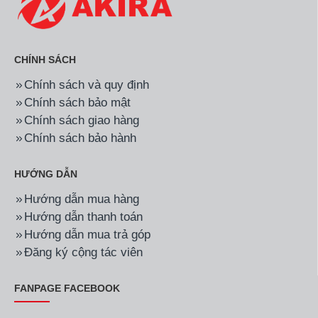
Hãng:
Sumikura
Mã SP:
SKWFID-88P2
Hãng:
Sumikura
Mã SP:
SKWFID-125P1
Máy giặt lồng ngang
Máy giặt lồng ngang
Sumikura SKWFID-88P2
sumikura SKWFID-125P1
Inverter 8.8kg
Inverter 12.5kg
10.490.000đ
14.890.000đ