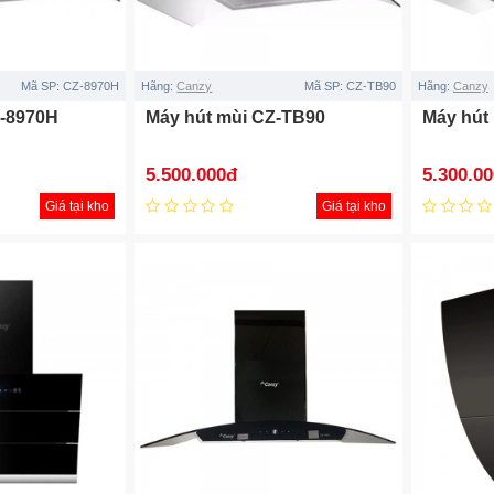
Mã SP:
CZ-8970H
Hãng:
Canzy
Mã SP:
CZ-TB90
Hãng:
Canzy
Z-8970H
Máy hút mùi CZ-TB90
Máy hút
5.500.000đ
5.300.0
Giá tại kho
Giá tại kho