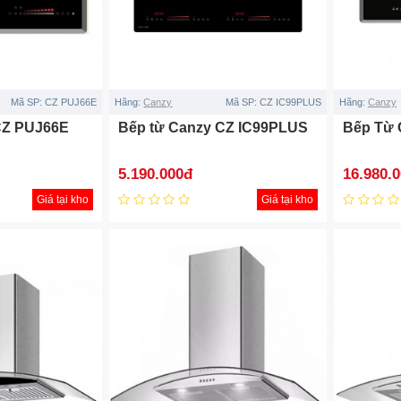
Mã SP:
CZ PUJ66E
Hãng:
Canzy
Mã SP:
CZ IC99PLUS
Hãng:
Canzy
CZ PUJ66E
Bếp từ Canzy CZ IC99PLUS
Bếp Từ 
5.190.000đ
16.980.
Giá tại kho
Giá tại kho