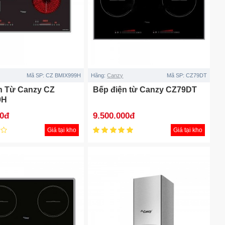
Mã SP:
CZ BMIX999H
Hãng:
Canzy
Mã SP:
CZ79DT
n Từ Canzy CZ
Bếp điện từ Canzy CZ79DT
9H
00đ
9.500.000đ
Giá tại kho
Giá tại kho