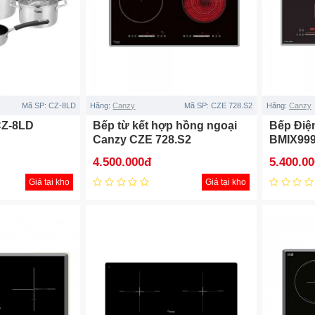
Mã SP:
CZ-8LD
Hãng:
Canzy
Mã SP:
CZE 728.S2
Hãng:
Canzy
CZ-8LD
Bếp từ kết hợp hồng ngoại
Bếp Điệ
Canzy CZE 728.S2
BMIX99
4.500.000đ
5.400.0
Giá tại kho
Giá tại kho