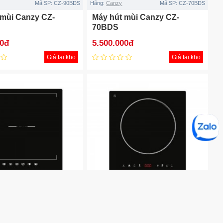
Mã SP:
CZ-90BDS
Hãng:
Canzy
Mã SP:
CZ-70BDS
 mùi Canzy CZ-
Máy hút mùi Canzy CZ-
70BDS
00đ
5.500.000đ
Giá tại kho
Giá tại kho
Mã SP:
CZ-1088I
Hãng:
Canzy
Mã SP:
CZ-1077
đơn CZ-1088I
Bếp từ đơn CZ-1077