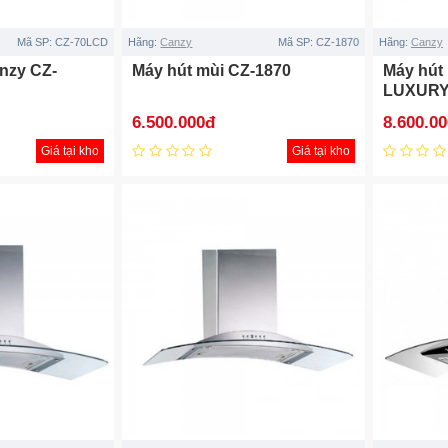
Mã SP:
CZ-70LCD
Hãng:
Canzy
Mã SP:
CZ-1870
Hãng:
Canzy
nzy CZ-
Máy hút mùi CZ-1870
Máy hút
LUXUR
6.500.000đ
8.600.0
Giá tại kho
Giá tại kho