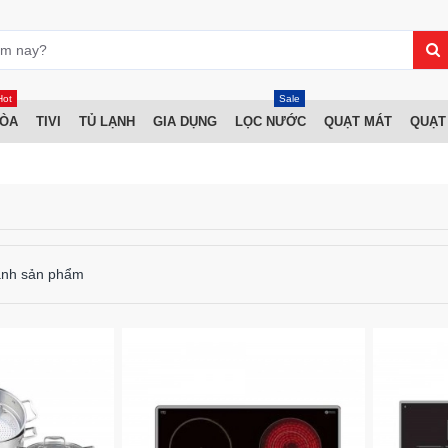
Hot
Sale
HÒA
TIVI
TỦ LẠNH
GIA DỤNG
LỌC NƯỚC
QUẠT MÁT
QUẠT
ánh sản phẩm