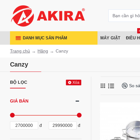
DANH MỤC SẢN PHẨM
MÁY GIẶT
ĐIỀU 
Trang chủ
Hãng
Canzy
Canzy
BỘ LỌC
Xóa
So s
GIÁ BÁN
đ
đ