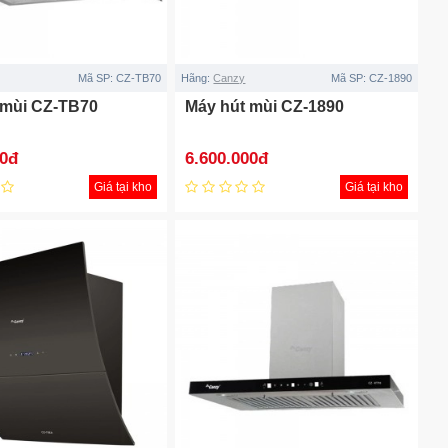
Mã SP:
CZ-TB70
Hãng:
Canzy
Mã SP:
CZ-1890
 mùi CZ-TB70
Máy hút mùi CZ-1890
00đ
6.600.000đ
Giá tại kho
Giá tại kho