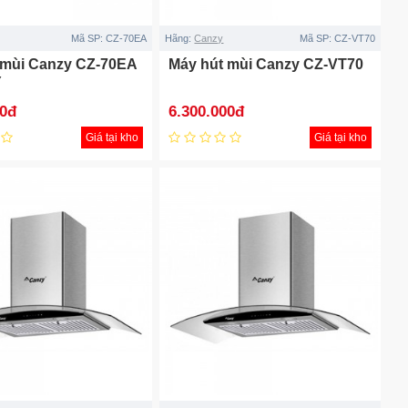
Mã SP:
CZ-70EA
Hãng:
Canzy
Mã SP:
CZ-VT70
 mùi Canzy CZ-70EA
Máy hút mùi Canzy CZ-VT70
Y
00đ
6.300.000đ
Giá tại kho
Giá tại kho