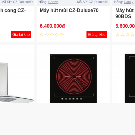
Mã SP:
CZ-Deluxe90
Hãng:
Canzy
Mã SP:
CZ-Duluxe70
Hãng:
Canzy
nh cong CZ-
Máy hút mùi CZ-Duluxe70
Máy hút
90BDS
6.400.000đ
5.600.0
Giá tại kho
Giá tại kho
Mã SP:
CZ-A39
Hãng:
Canzy
Mã SP:
CZ-1088IH
Hãng:
Canzy
Z-A39
Bếp điện từ đơn CZ-1088IH
Bếp từ 