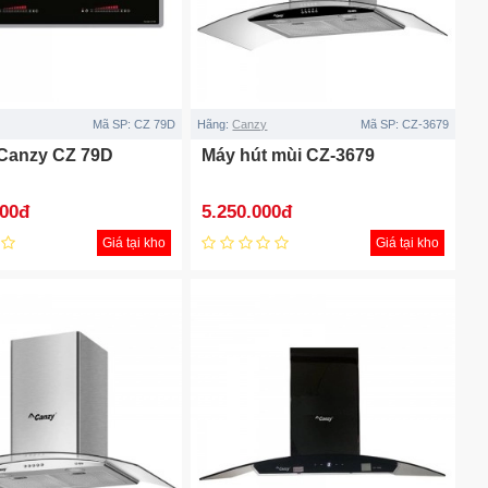
Mã SP:
CZ 79D
Hãng:
Canzy
Mã SP:
CZ-3679
Canzy CZ 79D
Máy hút mùi CZ-3679
000đ
5.250.000đ
Giá tại kho
Giá tại kho