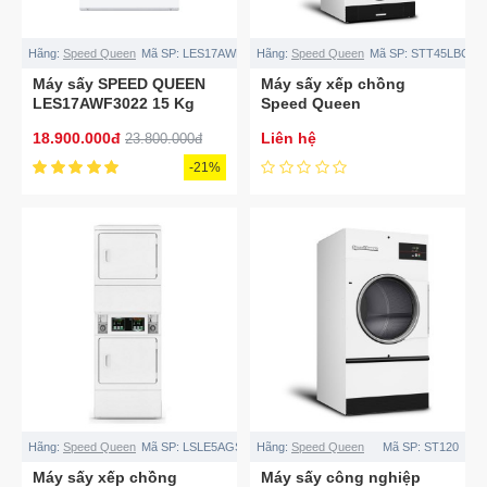
Hãng:
Speed Queen
Mã SP:
LES17AWF3022
Hãng:
Speed Queen
Mã SP:
STT45LBCJ2
Máy sấy SPEED QUEEN
Máy sấy xếp chồng
LES17AWF3022 15 Kg
Speed Queen
STT45LBCJ2S2W01
18.900.000đ
Liên hệ
23.800.000đ
-21%
Hãng:
Speed Queen
Mã SP:
LSLE5AGS303NW22
Hãng:
Speed Queen
Mã SP:
ST120
Máy sấy xếp chồng
Máy sấy công nghiệp