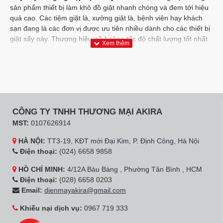
sản phẩm thiết bị làm khô đồ giặt nhanh chóng và đem tới hiệu
quả cao. Các tiệm giặt là, xưởng giặt là, bệnh viện hay khách
sạn đang là các đơn vị được ưu tiên nhiều dành cho các thiết bị
giặt sấy này. Thương hiệu nữ hoàng tốc độ chất lượng tốt nhất
trên thị trường được nhập khẩu đơn vị máy giặt Akira.
Về máy sấy công nghiệp Speed Queen
Một sản phẩm đem tới nhu cầu sử dụng cao, cùng các khả
năng đặc biệt vượt trội của một dòng sản phẩm
máy sấy quần
áo công nghiệp
. SpeedQueen đang là sản phẩm được đánh
CÔNG TY TNHH THƯƠNG MẠI AKIRA
giá cao tại thị trường Việt Nam. Càng được khẳng định về chất
MST:
0107626914
lượng và công nghệ tốt nhất khi được sản xuất và lắp ráp tại
nhà máy ở Mỹ.
HÀ NỘI:
TT3-19, KĐT mới Đại Kim, P. Định Công, Hà Nội
Điện thoại:
(024) 6658 9858
Máy sấy Speed Queen được chúng tôi nhập khẩu và phân phối
chính hãng trực tiếp trên thị trường, đảm bảo các yêu cầu về
HỒ CHÍ MINH:
4/12A Bàu Bàng , Phường Tân Bình , HCM
hiệu suất cũng như mức giá tốt nhất sử dụng và lựa chọn dành
Điện thoại:
(028) 6658 0203
cho các môi trường giặt là. Thương hiệu nữ hoàng tốc độ chất
Email:
dienmayakira@gmail.com
lượng tốt nhất trên thị trường.
Khiếu nại dịch vụ:
0967 719 333
Sở hữu các loại sản phẩm: sấy đơn, máy sấy công nghiệp,
máy