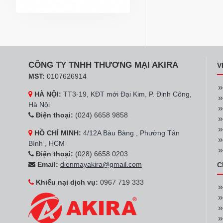
CÔNG TY TNHH THƯƠNG MẠI AKIRA
V
MST:
0107626914
HÀ NỘI:
TT3-19, KĐT mới Đại Kim, P. Định Công,
Hà Nội
Điện thoại:
(024) 6658 9858
HỒ CHÍ MINH:
4/12A Bàu Bàng , Phường Tân
Bình , HCM
Điện thoại:
(028) 6658 0203
Email:
dienmayakira@gmail.com
C
Khiếu nại dịch vụ:
0967 719 333