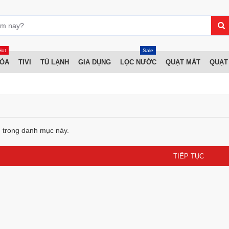
Hot
Sale
HÒA
TIVI
TỦ LẠNH
GIA DỤNG
LỌC NƯỚC
QUẠT MÁT
QUẠT
 trong danh mục này.
TIẾP TỤC