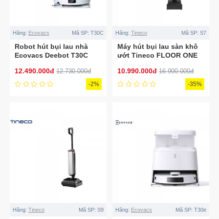
Hãng:
Ecovacs
Mã SP:
T30C
Hãng:
Tineco
Mã SP:
S7
Robot hút bụi lau nhà
Máy hút bụi lau sàn khô
Ecovacs Deebot T30C
ướt Tineco FLOOR ONE
2026
S7 Stretch Steam
12.490.000đ
10.990.000đ
12.730.000đ
16.900.000đ
-2%
-35%
Hãng:
Tineco
Mã SP:
S9
Hãng:
Ecovacs
Mã SP:
T30e