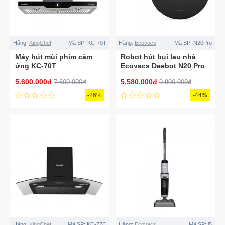
Hãng:
KingChef
Mã SP:
KC-70T
Hãng:
Ecovacs
Mã SP:
N20Pro
Máy hút mùi phím cảm
Robot hút bụi lau nhà
ứng KC-70T
Ecovacs Deebot N20 Pro
5.600.000đ
5.580.000đ
7.600.000đ
9.900.000đ
-26%
-44%
Hãng:
KingChef
Mã SP:
KC-77C
Hãng:
Ecovacs
Mã SP:
i5