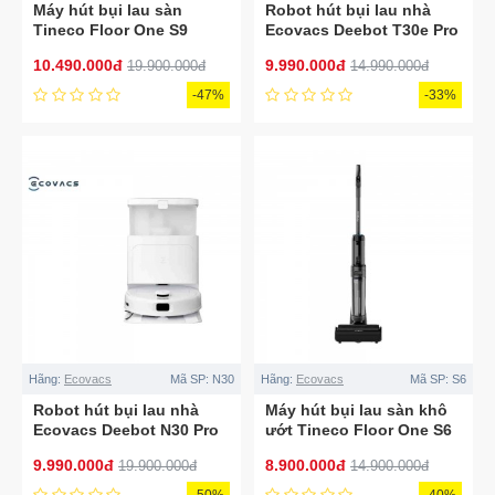
Máy hút bụi lau sàn
Robot hút bụi lau nhà
Tineco Floor One S9
Ecovacs Deebot T30e Pro
Artist
Omni
10.490.000đ
9.990.000đ
19.900.000đ
14.990.000đ
-47%
-33%
Hãng:
Ecovacs
Mã SP:
N30
Hãng:
Ecovacs
Mã SP:
S6
Robot hút bụi lau nhà
Máy hút bụi lau sàn khô
Ecovacs Deebot N30 Pro
ướt Tineco Floor One S6
Omni
Stretch Pro
9.990.000đ
8.900.000đ
19.900.000đ
14.900.000đ
-50%
-40%