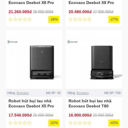
Ecovacs Deebot X8 Pro
Ecovacs Deebot X8 Pro
Omni Auto Water Kit
Omni 2025
21.260.000đ
20.480.000đ
28.900.000đ
27.900.000đ
-26%
-27%
Hãng:
Ecovacs
Mã SP:
X5
Hãng:
Ecovacs
Mã SP:
T80
Robot hút bụi lau nhà
Robot hút bụi lau nhà
Ecovacs Deebot X5 Pro
Ecovacs Deebot T80
Omni
Omni
17.540.000đ
16.900.000đ
25.900.000đ
29.900.000đ
-32%
-43%