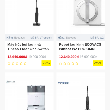
Hãng:
Ecovacs
Mã SP:
s7-stretch
Hãng:
Ecovacs
Mã SP:
W2
Máy hút bụi lau nhà
Robot lau kính ECOVACS
Tineco Floor One Switch
Winbot W2 PRO OMNI
S7 Stretch
12.640.000đ
12.640.000đ
19.900.000đ
16.900.000đ
-36%
-25%