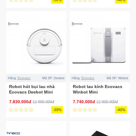
Hãng:
Ecovacs
Mã SP:
Deebot
Hãng:
Ecovacs
Mã SP:
Winbot
Robot hút bụi lau nhà
Robot lau kính Ecovacs
Ecovacs Deebot Mini
Winbot Mini
7.830.000đ
7.740.000đ
12.900.000đ
12.900.000đ
-39%
-40%