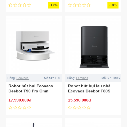
-17%
-18%
Hãng:
Ecovacs
Mã SP:
T90
Hãng:
Ecovacs
Mã SP:
T80S
Robot hút bụi Ecovacs
Robot hút bụi lau nhà
Deebot T90 Pro Omni
Ecovacs Deebot T80S
Auto Water Kit – Bản tự
OMNI
17.990.000đ
15.590.000đ
động cấp xả