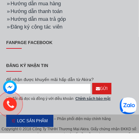
Hướng dẫn mua hàng
Hướng dẫn thanh toán
Hướng dẫn mua trả góp
Đăng ký cộng tác viên
FANPAGE FACEBOOK
ĐĂNG KÝ NHẬN TIN
để nhận được khuyến mãi hấp dẫn từ Akira?
GỬI
Tôi đã đọc và đồng ý với điều khoản
Chính sách bảo mật
Akira Việt Nam – Phân phối điện máy chính hãng
LỌC SẢN PHẨM
Copyright © 2018 Công Ty TNHH Thương Mại Akira. Giấy chứng nhận ĐKKD số:
0107626914 do Sở KH & ĐT TP.Hà Nội cấp lần đầu ngày 08/11/2016. Giấy