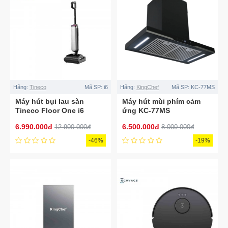
Hãng:
Tineco
Mã SP:
i6
Hãng:
KingChef
Mã SP:
KC-77MS
Máy hút bụi lau sàn
Máy hút mùi phím cảm
Tineco Floor One i6
ứng KC-77MS
Stretch Plus
6.990.000đ
6.500.000đ
12.900.000đ
8.000.000đ
-46%
-19%