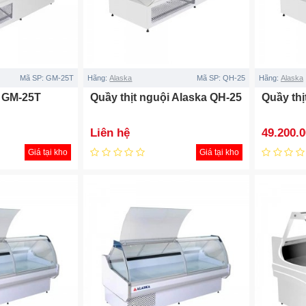
Mã SP:
GM-25T
Hãng:
Alaska
Mã SP:
QH-25
Hãng:
Alaska
i GM-25T
Quầy thịt nguội Alaska QH-25
Quầy thị
Liên hệ
49.200.
Giá tại kho
Giá tại kho