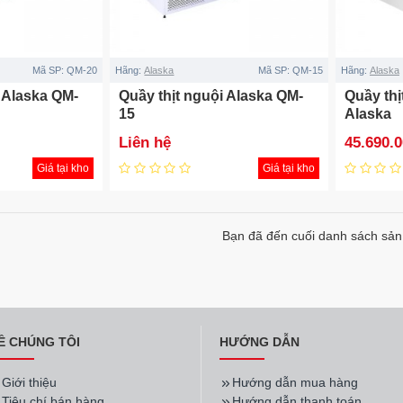
Mã SP:
QM-20
Hãng:
Alaska
Mã SP:
QM-15
Hãng:
Alaska
i Alaska QM-
Quầy thịt nguội Alaska QM-
Quầy th
15
Alaska
Liên hệ
45.690.
Giá tại kho
Giá tại kho
Bạn đã đến cuối danh sách sả
Ề CHÚNG TÔI
HƯỚNG DẪN
Giới thiệu
Hướng dẫn mua hàng
Tiêu chí bán hàng
Hướng dẫn thanh toán