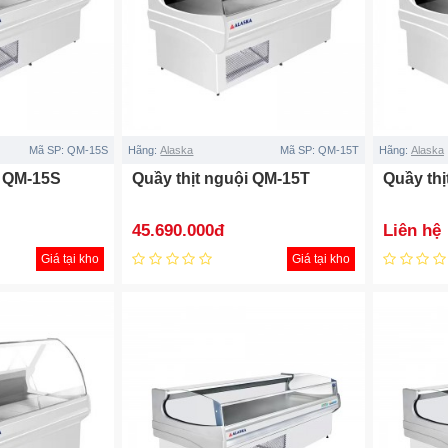
Mã SP:
QM-15S
Hãng:
Alaska
Mã SP:
QM-15T
Hãng:
Alaska
i QM-15S
Quầy thịt nguội QM-15T
Quầy th
45.690.000đ
Liên hệ
Giá tại kho
Giá tại kho