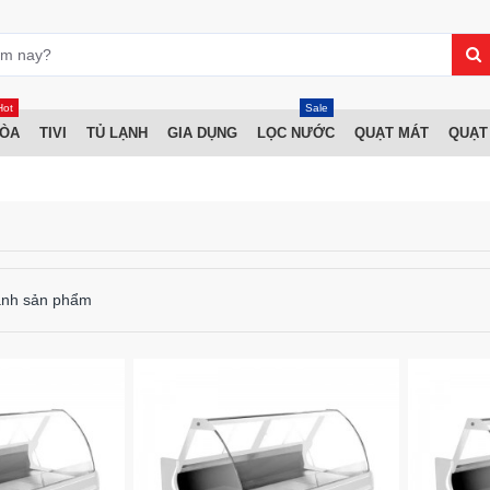
Hot
Sale
HÒA
TIVI
TỦ LẠNH
GIA DỤNG
LỌC NƯỚC
QUẠT MÁT
QUẠT
ánh sản phẩm