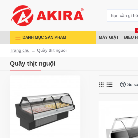
DANH MỤC SẢN PHẨM
MÁY GIẶT
ĐIỀU 
Trang chủ
Quầy thịt nguội
Quầy thịt nguội
So s