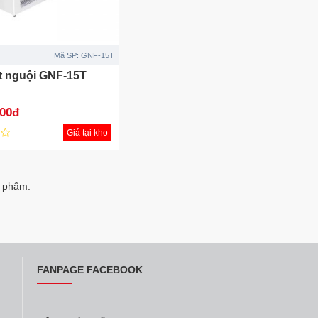
Mã SP:
GNF-15T
ịt nguội GNF-15T
000đ
Giá tại kho
n phẩm.
FANPAGE FACEBOOK