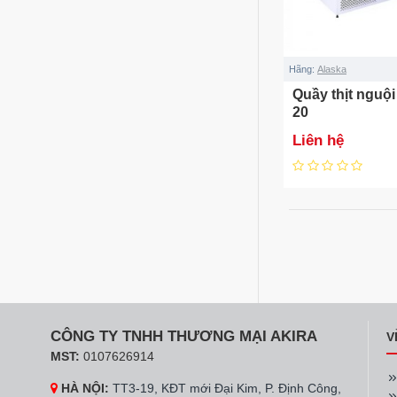
Hãng:
Alaska
Quầy thịt nguộ
20
Liên hệ
CÔNG TY TNHH THƯƠNG MẠI AKIRA
V
MST:
0107626914
HÀ NỘI:
TT3-19, KĐT mới Đại Kim, P. Định Công,