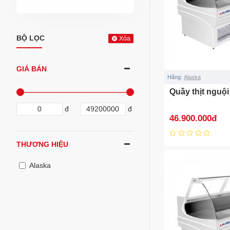
BỘ LỌC
Xóa
GIÁ BÁN
Hãng:
Alaska
Quầy thịt nguộ
đ
đ
46.900.000đ
THƯƠNG HIỆU
Alaska