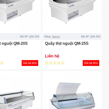
Mã SP:
QM-20S
Hãng:
Alaska
Mã SP:
QM-25S
ịt nguội QM-20S
Quầy thịt nguội QM-25S
Liên hệ
Giá tại kho
Giá tại kho