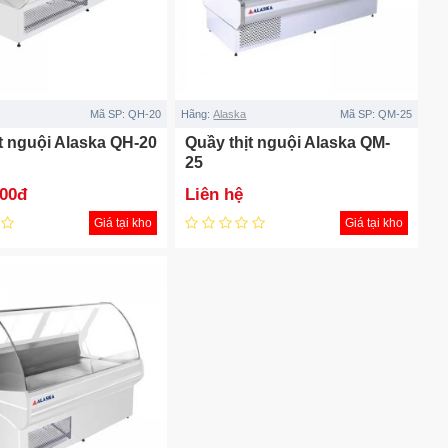
Mã SP:
QH-20
Hãng:
Alaska
Mã SP:
QM-25
t nguội Alaska QH-20
Quầy thịt nguội Alaska QM-
25
000đ
Liên hệ
Giá tại kho
Giá tại kho