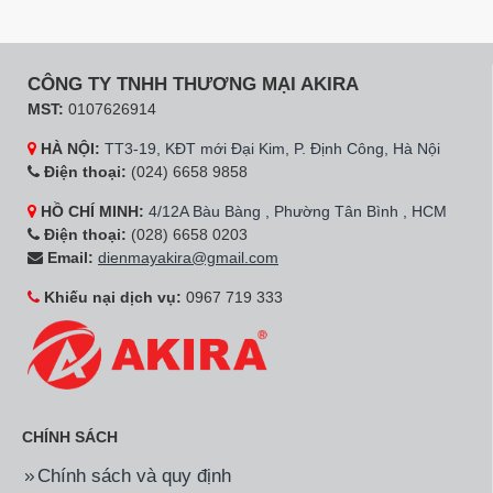
HSH18TMU.M6 18000BTU
HSH12TMU.M6 12000BTU
2 chiều
2 chiều
9.690.000đ
6.190.000đ
Hãng:
Funiki
Mã SP:
HSH10TMU.M6
Hãng:
Funiki
Mã SP:
HSC24TMU.M6
Điều Hòa Funiki
Điều Hòa Funiki
HSH10TMU.M6 10000BTU
HSC24TMU.M6 24000BTU
2 chiều
1 chiều
5.290.000đ
12.790.000đ