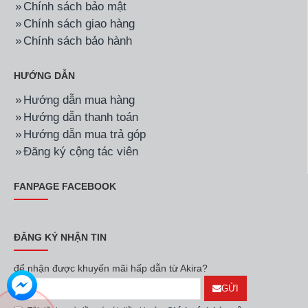
Hãng:
Funiki
Mã SP:
HSC18TMU.M6
Hãng:
Funiki
Mã SP:
HSC12TMU.M6
Điều Hòa Funiki
Điều Hòa Funiki
HSC18TMU.M6 18000 BTU
HSC12TMU.M6 12000Btu
1 chiều
1 Chiều
8.990.000đ
5.790.000đ