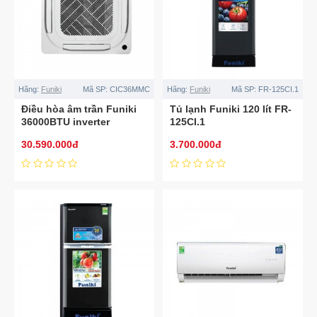
Hãng:
Funiki
Mã SP:
CIC36MMC
Hãng:
Funiki
Mã SP:
FR-125CI.1
Điều hòa âm trần Funiki
Tủ lạnh Funiki 120 lít FR-
36000BTU inverter
125CI.1
CIC36MMC
30.590.000đ
3.700.000đ