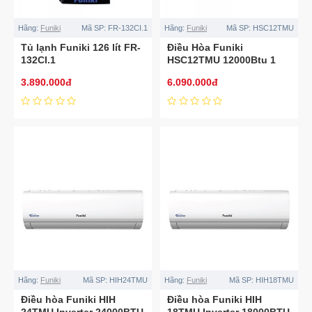
Hãng:
Funiki
Mã SP:
FR-132CI.1
Hãng:
Funiki
Mã SP:
HSC12TMU
Tủ lạnh Funiki 126 lít FR-
Điều Hòa Funiki
132CI.1
HSC12TMU 12000Btu 1
Chiều
3.890.000đ
6.090.000đ
Hãng:
Funiki
Mã SP:
HIH24TMU
Hãng:
Funiki
Mã SP:
HIH18TMU
Điều hòa Funiki HIH
Điều hòa Funiki HIH
24TMU Inverter 24000BTU
18TMU Inverter 18000BTU