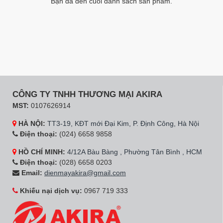
Bạn đã đến cuối danh sách sản phẩm.
CÔNG TY TNHH THƯƠNG MẠI AKIRA
MST:
0107626914
HÀ NỘI:
TT3-19, KĐT mới Đại Kim, P. Định Công, Hà Nội
Điện thoại:
(024) 6658 9858
HỒ CHÍ MINH:
4/12A Bàu Bàng , Phường Tân Bình , HCM
Điện thoại:
(028) 6658 0203
Email:
dienmayakira@gmail.com
Khiếu nại dịch vụ:
0967 719 333