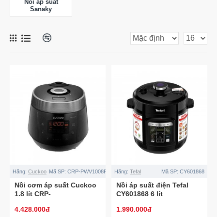
Nồi áp suất
Sanaky
Hãng:
Cuckoo
Mã SP:
CRP-PWV1008F/BKDSCRVNCV
Hãng:
Tefal
Mã SP:
CY601868
Nồi cơm áp suất Cuckoo
Nồi áp suất điện Tefal
1.8 lít CRP-
CY601868 6 lít
PWV1008F/BKDSCRVNCV
4.428.000đ
1.990.000đ