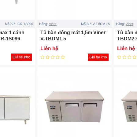
Mã SP:
ICR-1S096
Hãng:
Viner
Mã SP:
V-TBDM1.5
Hãng:
Viner
max 1 cánh
Tủ bàn đông mát 1,5m Viner
Tủ bàn đ
CR-1S096
V-TBDM1.5
TBDM2.
Liên hệ
Liên hệ
Giá tại kho
Giá tại kho