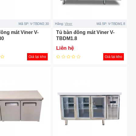
Mã SP:
V-TBDM2.30
Hãng:
Viner
Mã SP:
V-TBDM1.8
ông mát Viner V-
Tủ bàn đông mát Viner V-
30
TBDM1.8
Liên hệ
Giá tại kho
Giá tại kho