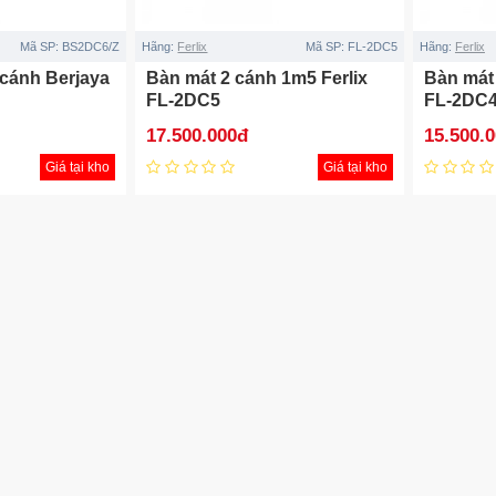
Mã SP:
BS2DC6/Z
Hãng:
Ferlix
Mã SP:
FL-2DC5
Hãng:
Ferlix
 cánh Berjaya
Bàn mát 2 cánh 1m5 Ferlix
Bàn mát 
FL-2DC5
FL-2DC
17.500.000đ
15.500.
Giá tại kho
Giá tại kho