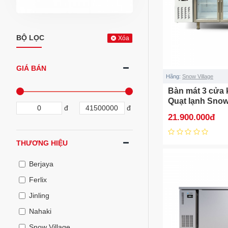
BỘ LỌC
Xóa
GIÁ BÁN
Hãng:
Snow Village
Bàn mát 3 cửa 
Quạt lạnh Snow
đ
đ
PLO.35L2Q
21.900.000đ
THƯƠNG HIỆU
Berjaya
Ferlix
Jinling
Nahaki
Snow Village