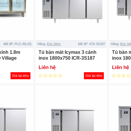
Mã SP:
PLO.35L2Q
Hãng:
Đức Minh
Mã SP:
ICR-3S187
Hãng:
Đức Mi
kính 1.8m
Tủ bàn mát Icymax 3 cánh
Tủ bàn 
 Village
inox 1800x750 ICR-3S187
inox 18
Liên hệ
Liên hệ
Giá tại kho
Giá tại kho