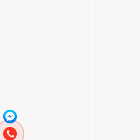
Hãng:
Suncool
Bàn mát trực t
kính KM-BMCK 
Liên hệ
Hãng:
Nahaki
Tủ bàn mát 3 c