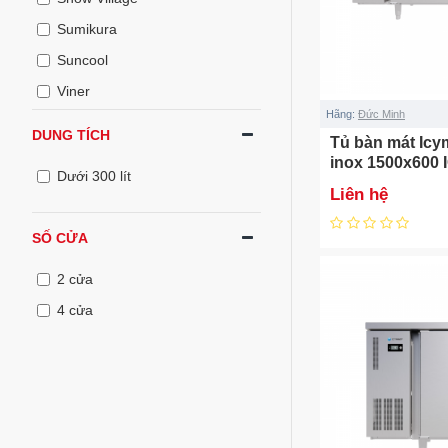
Sumikura
Suncool
Viner
Hãng:
Đức Minh
Đức Minh
DUNG TÍCH
Tủ bàn mát Icy
Alaska
inox 1500x600 
Dưới 300 lít
Liên hệ
SỐ CỬA
2 cửa
4 cửa