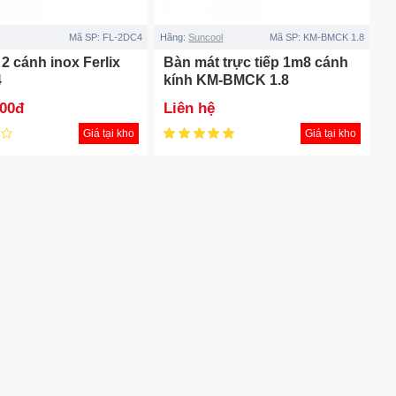
Mã SP:
FL-2DC4
Hãng:
Suncool
Mã SP:
KM-BMCK 1.8
2 cánh inox Ferlix
Bàn mát trực tiếp 1m8 cánh
4
kính KM-BMCK 1.8
000đ
Liên hệ
Giá tại kho
Giá tại kho