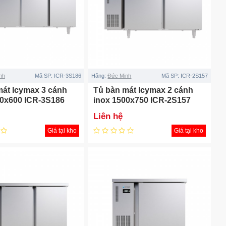
nh
Mã SP:
ICR-3S186
Hãng:
Đức Minh
Mã SP:
ICR-2S157
mát Icymax 3 cánh
Tủ bàn mát Icymax 2 cánh
00x600 ICR-3S186
inox 1500x750 ICR-2S157
Liên hệ
Giá tại kho
Giá tại kho