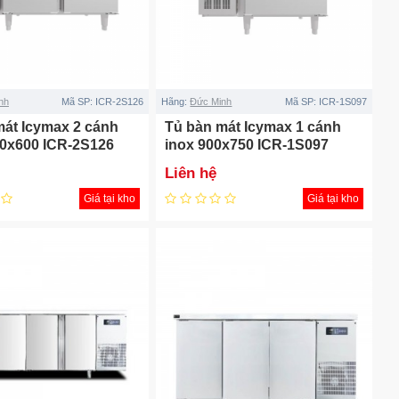
nh
Mã SP:
ICR-2S126
Hãng:
Đức Minh
Mã SP:
ICR-1S097
mát Icymax 2 cánh
Tủ bàn mát Icymax 1 cánh
00x600 ICR-2S126
inox 900x750 ICR-1S097
Liên hệ
Giá tại kho
Giá tại kho