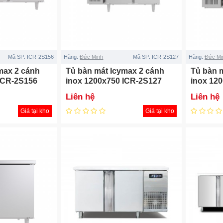
Mã SP:
ICR-2S156
Hãng:
Đức Minh
Mã SP:
ICR-2S127
Hãng:
Đức Mi
max 2 cánh
Tủ bàn mát Icymax 2 cánh
Tủ bàn 
ICR-2S156
inox 1200x750 ICR-2S127
inox 12
Liên hệ
Liên hệ
Giá tại kho
Giá tại kho