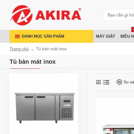
DANH MỤC SẢN PHẨM
MÁY GIẶT
ĐIỀU 
Trang chủ
Tủ bàn mát inox
Tủ bàn mát inox
So s