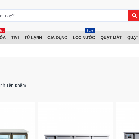
Hot
Sale
HÒA
TIVI
TỦ LẠNH
GIA DỤNG
LỌC NƯỚC
QUẠT MÁT
QUẠT
ánh sản phẩm