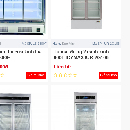
l
Mã SP:
LS-1800F
Hãng:
Đức Minh
Mã SP:
IUR-2G106
iêu thị cửa kính lùa
Tủ mát đứng 2 cánh kính
800F
800L ICYMAX IUR-2G106
000đ
Liên hệ
Giá tại kho
Giá tại kho