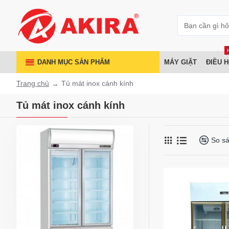
DANH MỤC SẢN PHẨM
MÁY GIẶT
ĐIỀU 
Trang chủ
Tủ mát inox cánh kính
Tủ mát inox cánh kính
So s