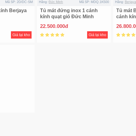
Mã SP:
2D/DC-SM
Hãng:
Đức Minh
Mã SP:
MDQ.1K500
Hãng:
Berjaya
kính Berjaya
Tủ mát đứng inox 1 cánh
Tủ mát 
kính quạt gió Đức Minh
cánh kí
MDQ.1K500
22.500.000đ
26.800.
Giá tại kho
Giá tại kho
Mã SP:
MDQ.2K1100
cánh kính