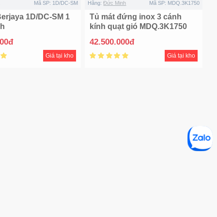
Mã SP:
1D/DC-SM
Hãng:
Đức Minh
Mã SP:
MDQ.3K1750
Berjaya 1D/DC-SM 1
Tủ mát đứng inox 3 cánh
nh
kính quạt gió MDQ.3K1750
000đ
42.500.000đ
Giá tại kho
Giá tại kho