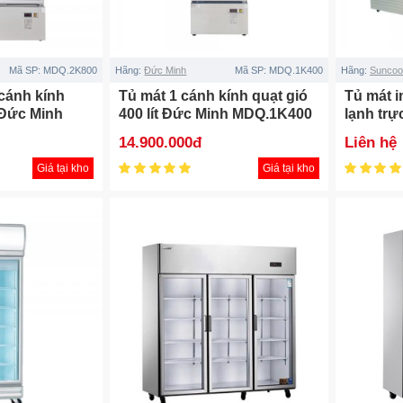
Mã SP:
MDQ.2K800
Hãng:
Đức Minh
Mã SP:
MDQ.1K400
Hãng:
Suncoo
cánh kính
Tủ mát 1 cánh kính quạt gió
Tủ mát i
t Đức Minh
400 lít Đức Minh MDQ.1K400
lạnh tr
14.900.000đ
Liên hệ
Giá tại kho
Giá tại kho