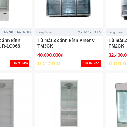
Mã SP:
IUR-1G066
Hãng:
Viner
Mã SP:
V-TM3CK
Hãng:
Viner
cánh kính
Tủ mát 3 cánh kính Viner V-
Tủ mát 2
UR-1G066
TM3CK
TM2CK
40.800.000đ
32.400.
Giá tại kho
Giá tại kho