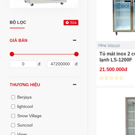
BỘ LỌC
Xóa
GIÁ BÁN
Hãng:
lightcool
Tủ mát inox 2 c
lạnh LS-1200F
đ
đ
21.500.000đ
THƯƠNG HIỆU
Berjaya
lightcool
Snow Village
Suncool
Viner