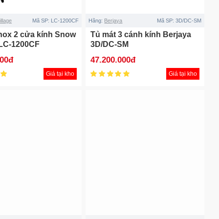
llage
Mã SP:
LC-1200CF
Hãng:
Berjaya
Mã SP:
3D/DC-SM
inox 2 cửa kính Snow
Tủ mát 3 cánh kính Berjaya
 LC-1200CF
3D/DC-SM
000đ
47.200.000đ
Giá tại kho
Giá tại kho