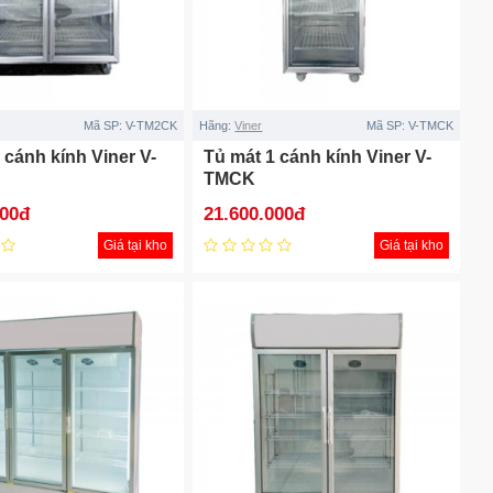
Mã SP:
V-TM2CK
Hãng:
Viner
Mã SP:
V-TMCK
 cánh kính Viner V-
Tủ mát 1 cánh kính Viner V-
TMCK
000đ
21.600.000đ
Giá tại kho
Giá tại kho