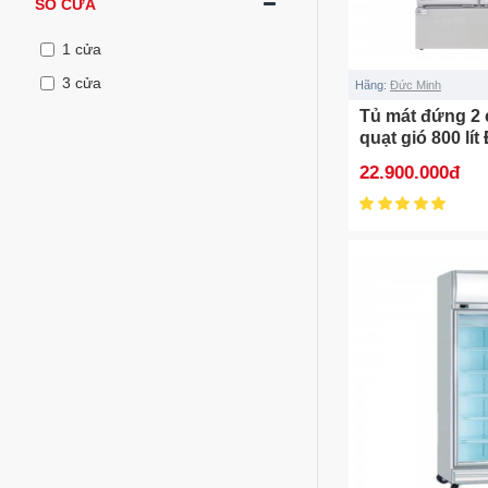
SỐ CỬA
1 cửa
3 cửa
Hãng:
Đức Minh
Tủ mát đứng 2 
quạt gió 800 lí
MDQ.2K800
22.900.000đ