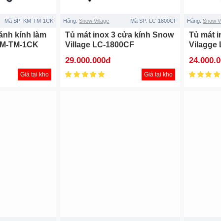
Mã SP:
KM-TM-1CK
Hãng:
Snow Village
Mã SP:
LC-1800CF
Hãng:
Snow Vi
ánh kính làm
Tủ mát inox 3 cửa kính Snow
Tủ mát 
 KM-TM-1CK
Village LC-1800CF
Vilagge
29.000.000đ
24.000.
Giá tại kho
Giá tại kho