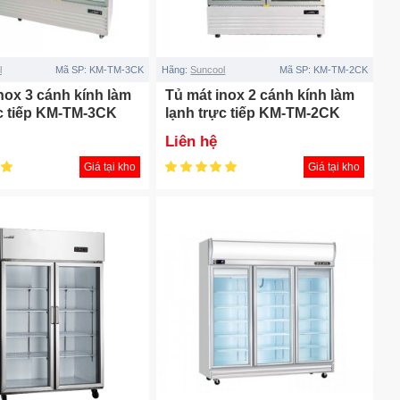
l
Mã SP:
KM-TM-3CK
Hãng:
Suncool
Mã SP:
KM-TM-2CK
nox 3 cánh kính làm
Tủ mát inox 2 cánh kính làm
ực tiếp KM-TM-3CK
lạnh trực tiếp KM-TM-2CK
Liên hệ
Giá tại kho
Giá tại kho