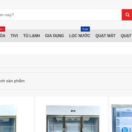
Hot
Sale
HÒA
TIVI
TỦ LẠNH
GIA DỤNG
LỌC NƯỚC
QUẠT MÁT
QUẠT
ánh sản phẩm