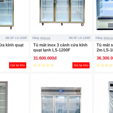
Mã SP:
LS-1200F
Hãng:
lightcool
Mã SP:
LS-1200F
Hãng:
lightcoo
ửa kính quạt
Tủ mát inox 3 cánh cửa kính
Tủ mát s
quạt lạnh LS-1200F
2m LS-1
31.600.000đ
36.300.
Giá tại kho
Giá tại kho