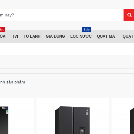
Hot
Sale
HÒA
TIVI
TỦ LẠNH
GIA DỤNG
LỌC NƯỚC
QUẠT MÁT
QUẠT
ánh sản phẩm