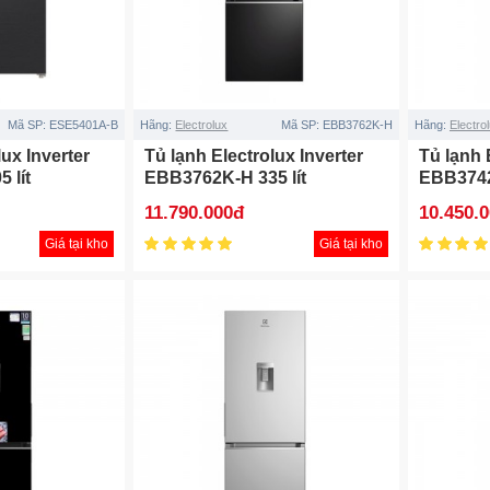
Mã SP:
ESE5401A-B
Hãng:
Electrolux
Mã SP:
EBB3762K-H
Hãng:
Electro
lux Inverter
Tủ lạnh Electrolux Inverter
Tủ lạnh 
 lít
EBB3762K-H 335 lít
EBB3742
11.790.000đ
10.450.
Giá tại kho
Giá tại kho