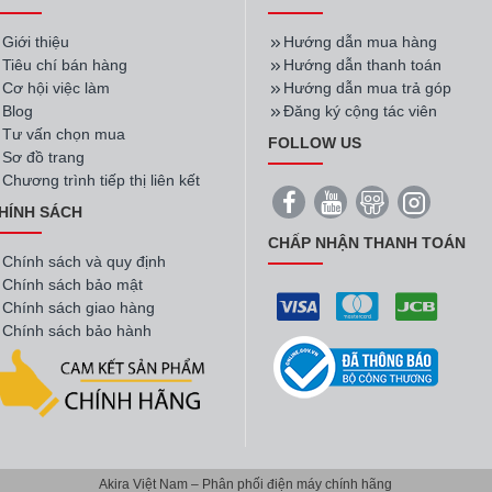
Mã SP:
ETB3740K-A
Hãng:
Electrolux
Mã SP:
ETB3460K-H
Hãng:
Electro
lux Inverter
Tủ lạnh Electrolux Inverter
Tủ lạnh 
 lít
ETB3460K-H 312 lít
ETB3440K
9.790.000đ
8.390.0
Giá tại kho
Giá tại kho
Mã SP:
EUM0500AD
Hãng:
Electrolux
Mã SP:
EUM0930BD
Hãng:
Electro
ctrolux 45 lít
Tủ lạnh Electrolux 94 Lít
Tủ lạnh 