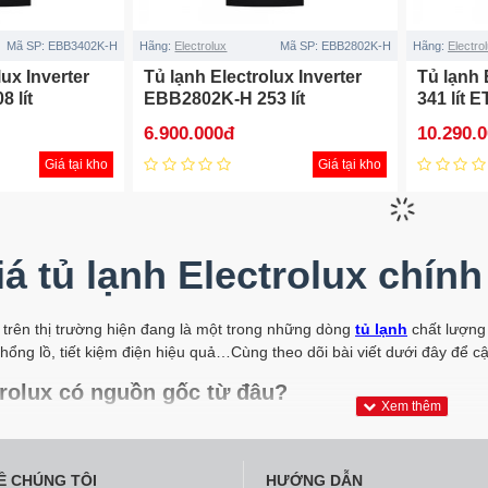
Mã SP:
EBB3402K-H
Hãng:
Electrolux
Mã SP:
EBB2802K-H
Hãng:
Electro
lux Inverter
Tủ lạnh Electrolux Inverter
Tủ lạnh 
 lít
EBB2802K-H 253 lít
341 lít 
6.900.000đ
10.290.
Giá tại kho
Giá tại kho