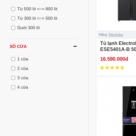
Từ 500 lít <~> 800 lít
Từ 300 lít <~> 500 lít
Dưới 300 lít
Hãng:
Electrolux
Tủ lạnh Electro
SỐ CỬA
ESE5401A-B 505
16.590.000đ
1 cửa
2 cửa
3 cửa
4 cửa