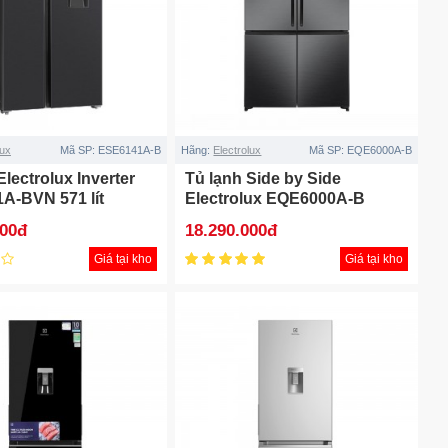
lux
Mã SP:
ESE6141A-B
Hãng:
Electrolux
Mã SP:
EQE6000A-B
Electrolux Inverter
Tủ lạnh Side by Side
A-BVN 571 lít
Electrolux EQE6000A-B
Inverter 541 lít
000đ
18.290.000đ
Giá tại kho
Giá tại kho