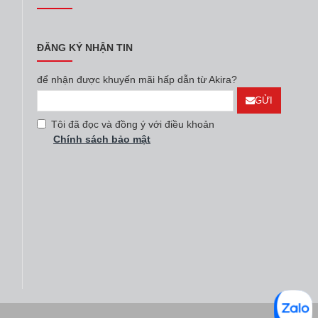
lux
Mã SP:
ETB3440K-H
Hãng:
Electrolux
Mã SP:
ETB3440K-A
Electrolux Inverter
Tủ lạnh Electrolux Inverter
-H 312 lít
ETB3440K-A 312 lít
00đ
7.790.000đ
Giá tại kho
Giá tại kho
lux
Mã SP:
EUM0930AD
Hãng:
Electrolux
Mã SP:
EBB3702K-A
Electrolux
Tủ lạnh Electrolux