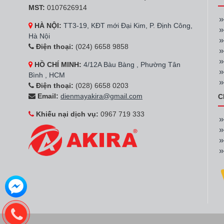
Hãng:
Electrolux
Tủ lạnh Electro
ETB3740K-A 341
8.590.000đ
Hãng:
Electrolux
Tủ lạnh Mini Ele