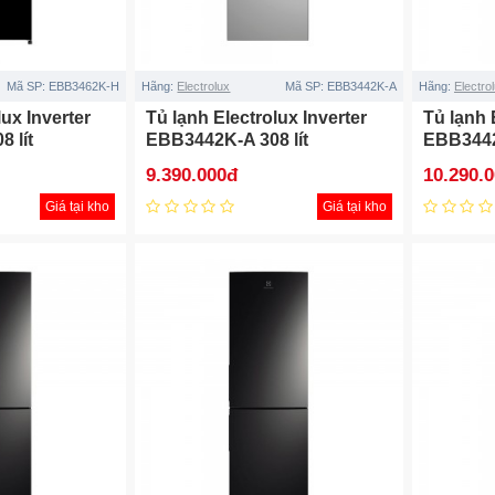
Mã SP:
EBB3462K-H
Hãng:
Electrolux
Mã SP:
EBB3442K-A
Hãng:
Electro
lux Inverter
Tủ lạnh Electrolux Inverter
Tủ lạnh 
 lít
EBB3442K-A 308 lít
EBB3442
9.390.000đ
10.290.
Giá tại kho
Giá tại kho