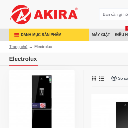
DANH MỤC SẢN PHẨM
MÁY GIẶT
ĐIỀU 
Trang chủ
Electrolux
Electrolux
So s