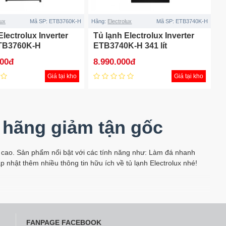
lux
Mã SP:
ETB3760K-H
Hãng:
Electrolux
Mã SP:
ETB3740K-H
Electrolux Inverter
Tủ lạnh Electrolux Inverter
ETB3760K-H
ETB3740K-H 341 lít
000đ
8.990.000đ
Giá tại kho
Giá tại kho