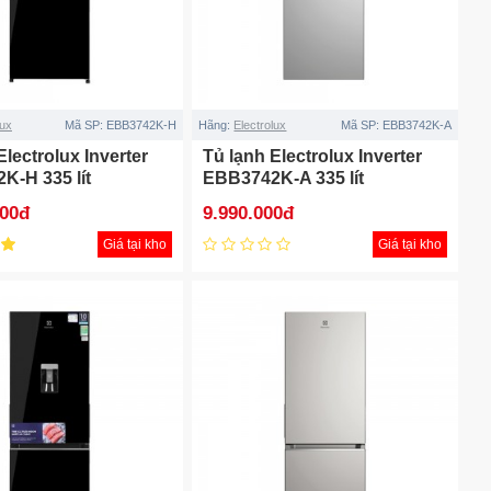
lux
Mã SP:
EBB3742K-H
Hãng:
Electrolux
Mã SP:
EBB3742K-A
Electrolux Inverter
Tủ lạnh Electrolux Inverter
K-H 335 lít
EBB3742K-A 335 lít
000đ
9.990.000đ
Giá tại kho
Giá tại kho