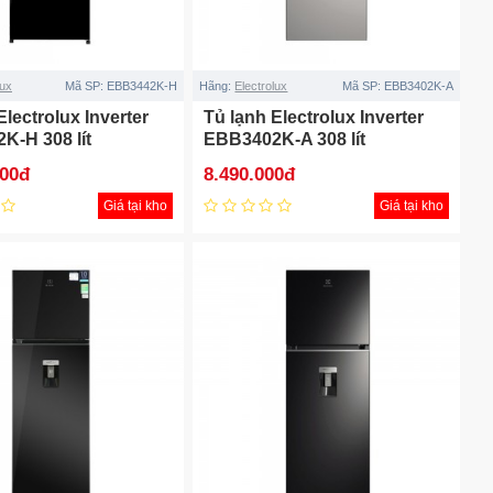
lux
Mã SP:
EBB3442K-H
Hãng:
Electrolux
Mã SP:
EBB3402K-A
Electrolux Inverter
Tủ lạnh Electrolux Inverter
K-H 308 lít
EBB3402K-A 308 lít
000đ
8.490.000đ
Giá tại kho
Giá tại kho