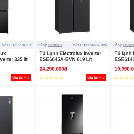
Mã SP:
EBB3702K-H
Hãng:
Electrolux
Mã SP:
ESE6645A-BVN
Hãng:
Electro
lux
Tủ Lạnh Electrolux Inverter
Tủ lạnh 
rter 335 lít
ESE6645A-BVN 619 Lít
ESE6141
24.290.000đ
19.990.
Giá tại kho
Giá tại kho