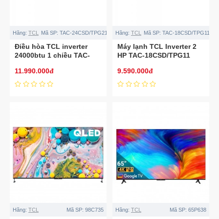
Hãng:
TCL
Mã SP:
TAC-24CSD/TPG21
Hãng:
TCL
Mã SP:
TAC-18CSD/TPG11
Điều hòa TCL inverter
Máy lạnh TCL Inverter 2
24000btu 1 chiều TAC-
HP TAC-18CSD/TPG11
24CSD/TPG21
11.990.000đ
9.590.000đ
Hãng:
TCL
Mã SP:
98C735
Hãng:
TCL
Mã SP:
65P638