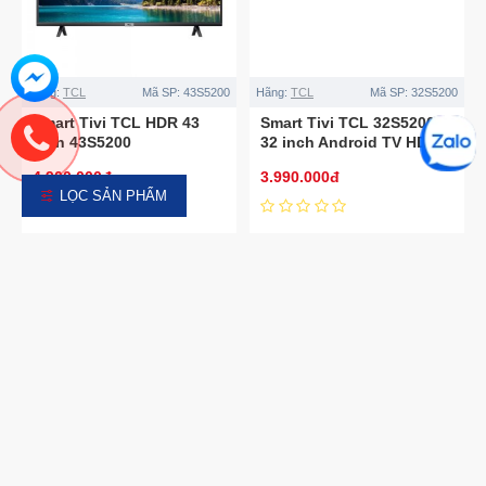
Hãng:
TCL
Mã SP:
43S5200
Hãng:
TCL
Mã SP:
32S5200
Smart Tivi TCL HDR 43
Smart Tivi TCL 32S5200
Inch 43S5200
32 inch Android TV HDR
4.900.000đ
3.990.000đ
LỌC SẢN PHẨM
Hãng:
TCL
Mã SP:
TS7010
Hãng:
TCL
Mã SP:
TS7000