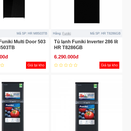
Mã SP:
HR M8503TB
Hãng:
Funiki
Mã SP:
HR T8286GB
Funiki Multi Door 503
Tủ lạnh Funiki Inverter 286 lít
M8503TB
HR T8286GB
000đ
6.290.000đ
Giá tại kho
Giá tại kho