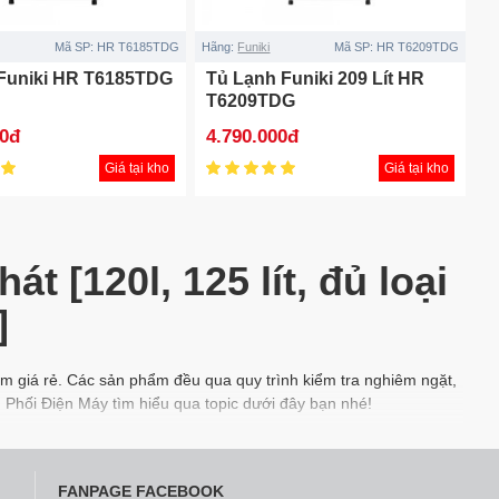
Mã SP:
HR T6185TDG
Hãng:
Funiki
Mã SP:
HR T6209TDG
 Funiki HR T6185TDG
Tủ Lạnh Funiki 209 Lít HR
T6209TDG
00đ
4.790.000đ
Giá tại kho
Giá tại kho
t [120l, 125 lít, đủ loại
]
ểm giá rẻ. Các sản phẩm đều qua quy trình kiểm tra nghiêm ngặt,
 Phối Điện Máy tìm hiểu qua topic dưới đây bạn nhé!
, lắp ráp tại Hưng Yên. Toàn bộ sản phẩm trước khi xuất xưởng
FANPAGE FACEBOOK