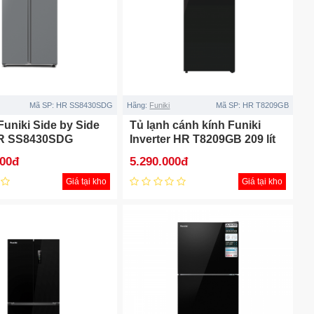
Mã SP:
HR SS8430SDG
Hãng:
Funiki
Mã SP:
HR T8209GB
Funiki Side by Side
Tủ lạnh cánh kính Funiki
 HR SS8430SDG
Inverter HR T8209GB 209 lít
000đ
5.290.000đ
Giá tại kho
Giá tại kho