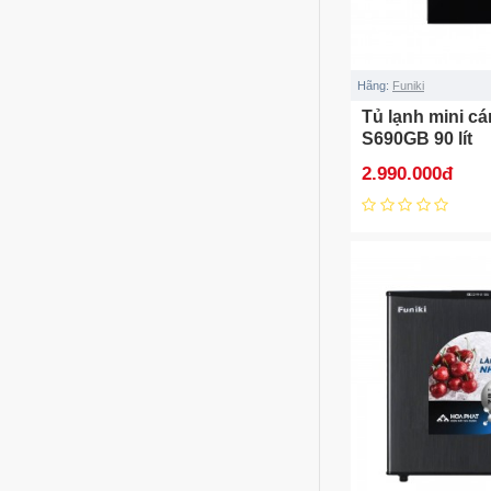
Hãng:
Funiki
Tủ lạnh mini c
S690GB 90 lít
2.990.000đ