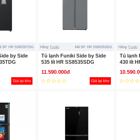
ã SP:
HR SS8535TDG
Hãng:
Funiki
Mã SP:
HR SS8535SDG
Hãng:
Funiki
Side by Side
Tủ lạnh Funiki Side by Side
Tủ lạnh 
535TDG
535 lít HR SS8535SDG
430 lít
11.590.000đ
10.590.
Giá tại kho
Giá tại kho