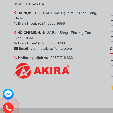
đều phải trải qua n
MST:
0107626914
HÀ NỘI:
TT3-19, KĐT mới Đại Kim, P. Định Công,
Hà Nội
Điện thoại:
(024) 6658 9858
HỒ CHÍ MINH:
4/12A Bàu Bàng , Phường Tân
Bình , HCM
Điện thoại:
(028) 6658 0203
Email:
dienmayakira@gmail.com
C
Khiếu nại dịch vụ:
0967 719 333
Tủ lạnh Funi