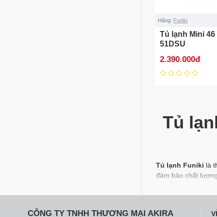
Hãng:
Funiki
Tủ lạnh Mini 46 
51DSU
2.390.000đ
Tủ lạn
Tủ lạnh Funiki
là t
đảm bảo chất lượng 
Tủ lạnh Funi
Tủ lạnh Funiki là 
CÔNG TY TNHH THƯƠNG MẠI AKIRA
V