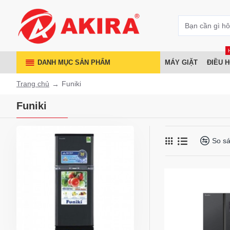
DANH MỤC SẢN PHẨM
MÁY GIẶT
ĐIỀU 
Trang chủ
Funiki
Funiki
So s