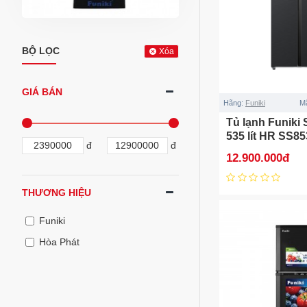
BỘ LỌC
Xóa
GIÁ BÁN
Hãng:
Funiki
M
Tủ lạnh Funiki 
535 lít HR SS8
đ
đ
12.900.000đ
THƯƠNG HIỆU
Funiki
Hòa Phát