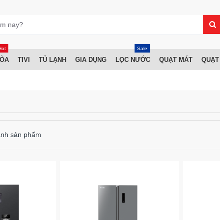
Hot
Sale
HÒA
TIVI
TỦ LẠNH
GIA DỤNG
LỌC NƯỚC
QUẠT MÁT
QUẠT
ánh sản phẩm