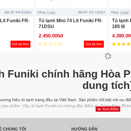
Mã SP:
FR-51DSU
Hãng:
Funiki
Mã SP:
FR-71DSU
Hãng:
Funiki
Lít Funiki FR-
Tủ lạnh Mini 74 Lít Funiki FR-
Tủ lạnh
71DSU
185 lít
2.450.000đ
4.390.0
Giá tại kho
Giá tại kho
h Funiki chính hãng Hòa Phá
dung tích
hương hiệu tủ lạnh hàng đầu tại Việt Nam. Sản phẩm nổi bật với ưu đi
sản phẩm. Vậy, tủ lạnh Funiki có những đặc điểm gì. Cùng Akira Phân
ki xuất xứ là của nước nào?
sản phẩm thuộc tập đoàn Hòa Phát. Các sản phẩm tủ lạnh được sản xuất
Ề CHÚNG TÔI
HƯỚNG DẪN