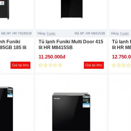
Mã SP:
HR T8185GB
Hãng:
Funiki
Mã SP:
HR M8415SB
Hãng:
Funiki
nh Funiki
Tủ lạnh Funiki Multi Door 415
Tủ lạnh 
85GB 185 lít
lít HR M8415SB
lít HR 
11.250.000đ
12.750.
Giá tại kho
Giá tại kho