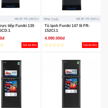
Mã SP:
FR-135CD.1
Hãng:
Funiki
Mã SP:
FR-152CI.1
trực tiếp Funiki 130
Tủ lạnh Funiki 147 lít FR-
35CD.1
152CI.1
00đ
4.090.000đ
Giá tại kho
Giá tại kho