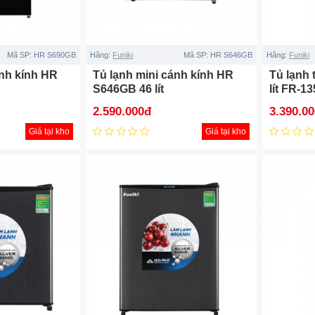
Mã SP:
HR S690GB
Hãng:
Funiki
Mã SP:
HR S646GB
Hãng:
Funiki
ánh kính HR
Tủ lạnh mini cánh kính HR
Tủ lạnh 
S646GB 46 lít
lít FR-1
2.590.000đ
3.390.0
Giá tại kho
Giá tại kho