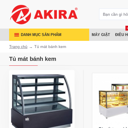
DANH MỤC SẢN PHẨM
MÁY GIẶT
ĐIỀU 
Trang chủ
Tủ mát bánh kem
Tủ mát bánh kem