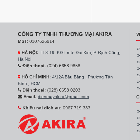
Hãng:
Snow Village
Tủ mát trưng b
Snow Village D
21.700.000đ