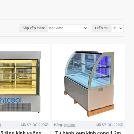
Sắp xếp theo:
Hiển thị:
l
Mã SP:
DG-1200Z
Hãng:
lightcool
Mã SP:
DG-1200Z
 5 tầng kính vuông
Tủ bánh kem kính cong 1.2m