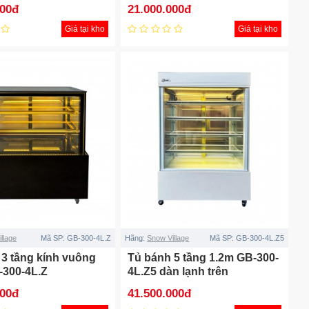
000đ
21.000.000đ
Giá tại kho
Giá tại kho
llage
Mã SP:
GB-300-4L.Z
Hãng:
Snow Village
Mã SP:
GB-300-4L.Z5
 3 tầng kính vuông
Tủ bánh 5 tầng 1.2m GB-300-
-300-4L.Z
4L.Z5 dàn lạnh trên
000đ
41.500.000đ