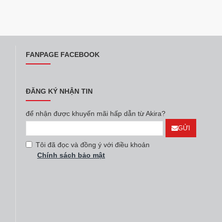
llage
Mã SP:
SS-1.5V
Hãng:
Snow Village
Mã SP:
SS-1.2V
ini kính vuông
Tủ mát mini kính vuông
lage SS-1.5V
Snow Village SS-1.2V
000đ
25.000.000đ
Giá tại kho
Giá tại kho