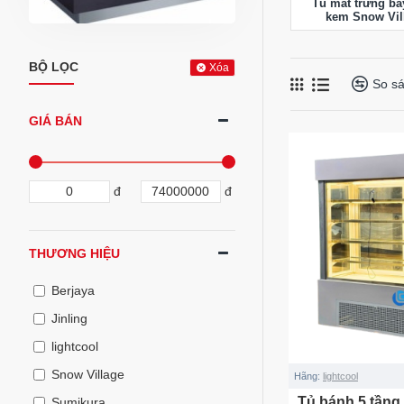
Tủ mát trưng bà
kem Snow Vil
BỘ LỌC
Xóa
So s
GIÁ BÁN
đ
đ
THƯƠNG HIỆU
Berjaya
Jinling
lightcool
Snow Village
Hãng:
lightcool
Tủ bánh 5 tầng
Sumikura