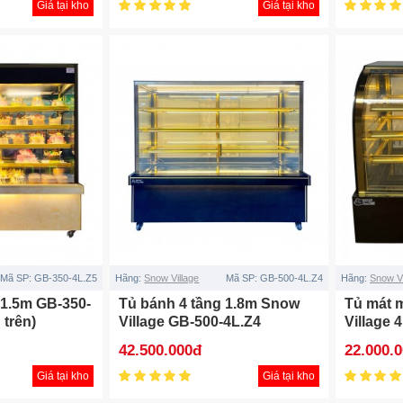
Giá tại kho
Giá tại kho
Mã SP:
GB-350-4L.Z5
Hãng:
Snow Village
Mã SP:
GB-500-4L.Z4
Hãng:
Snow Vi
 1.5m GB-350-
Tủ bánh 4 tầng 1.8m Snow
Tủ mát 
 trên)
Village GB-500-4L.Z4
Village 
42.500.000đ
22.000.
Giá tại kho
Giá tại kho