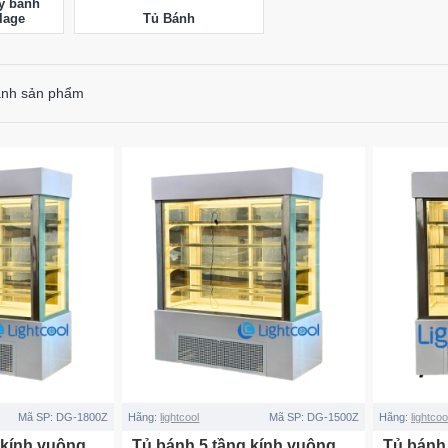
y bánh
lage
Tủ Bánh
ánh sản phẩm
Mã SP:
DG-1800Z
Hãng:
lightcool
Mã SP:
DG-1500Z
Hãng:
lightcoo
 kính vuông
Tủ bánh 5 tầng kính vuông
Tủ bánh