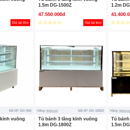
1.5m DG-1500Z
1.2m DG
47.550.000đ
41.400.
Giá tại kho
Giá tại kho
Mã SP:
DG-900
Hãng:
lightcool
Mã SP:
DG-1800Z
Hãng:
lightcoo
 kính vuông
Tủ bánh 3 tầng kính vuông
Tủ bánh
1.8m DG-1800Z
1.5m DG