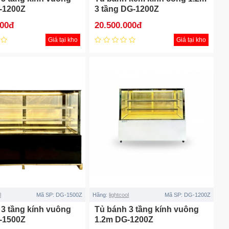
-1200Z
3 tầng DG-1200Z
000đ
20.500.000đ
Giá tại kho
Giá tại kho
l
Mã SP:
DG-1500Z
Hãng:
lightcool
Mã SP:
DG-1200Z
 3 tầng kính vuông
Tủ bánh 3 tầng kính vuông
-1500Z
1.2m DG-1200Z