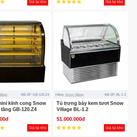
Giá tại kho
Giá tại kho
llage
Mã SP:
GB-120.Z4
Hãng:
Snow Village
Mã SP:
BL-1.2
mini kính cong Snow
Tủ trưng bày kem tươi Snow
4 tầng GB-120.Z4
Village BL-1.2
000đ
51.000.000đ
Giá tại kho
Giá tại kho