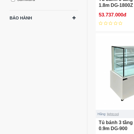
1.8m DG-1800Z
53.737.000đ
BẢO HÀNH
Hãng:
lightcool
Tủ bánh 3 tầng
0.9m DG-900