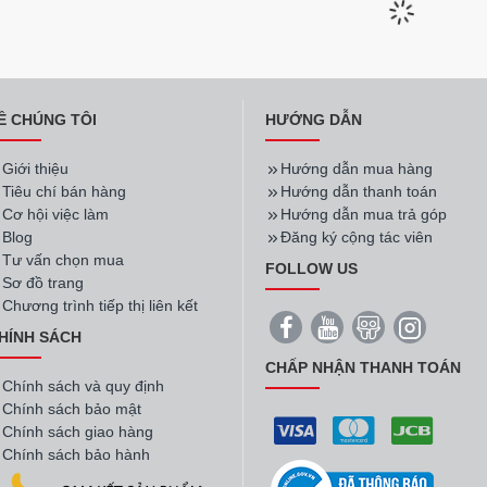
Mã SP:
DL-1.5
Hãng:
Snow Village
Mã SP:
DL-1.3
Hãng:
Snow Vi
ày đa năng
Tủ mát trưng bày đa năng
Tủ mát m
L-1.5
Snow Village DL-1.3
Snow Vil
20.500.000đ
26.000.
Giá tại kho
Giá tại kho