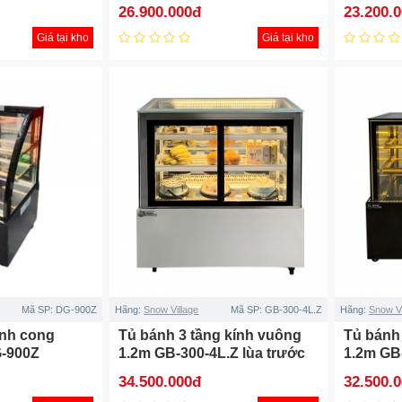
26.900.000đ
23.200.
Giá tại kho
Giá tại kho
Mã SP:
DG-900Z
Hãng:
Snow Village
Mã SP:
GB-300-4L.Z
Hãng:
Snow Vi
ính cong
Tủ bánh 3 tầng kính vuông
Tủ bánh
G-900Z
1.2m GB-300-4L.Z lùa trước
1.2m GB
sau
34.500.000đ
32.500.