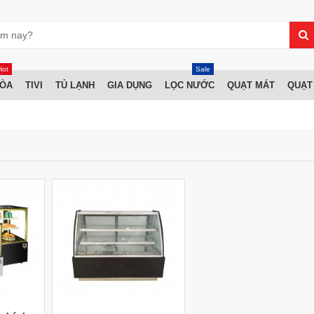
Hot
Sale
HÒA
TIVI
TỦ LẠNH
GIA DỤNG
LỌC NƯỚC
QUẠT MÁT
QUẠT