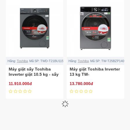
Hãng:
Toshiba
Mã SP:
TWD-T21BU115UWV(MG)
Hãng:
Toshiba
Mã SP:
TW-T25BZP140MW
Máy giặt sấy Toshiba
Máy giặt Toshiba Inverter
Inverter giặt 10.5 kg - sấy
13 kg TW-
7 kg TWD-
T25BZP140MWV(MG)
11.910.000đ
13.780.000đ
T21BU115UWV(MG)