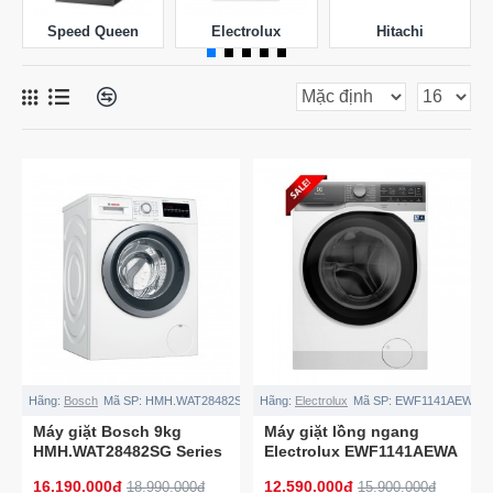
Speed Queen
Electrolux
Hitachi
Hãng:
Bosch
Mã SP:
HMH.WAT28482SG
Hãng:
Electrolux
Mã SP:
EWF1141AEWA
Máy giặt Bosch 9kg
Máy giặt lồng ngang
HMH.WAT28482SG Series
Electrolux EWF1141AEWA
6
11Kg inverter
16.190.000đ
12.590.000đ
18.990.000đ
15.900.000đ