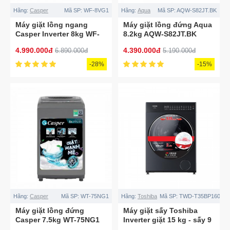
Hãng:
Casper
Mã SP:
WF-8VG1
Hãng:
Aqua
Mã SP:
AQW-S82JT.BK
Máy giặt lồng ngang
Máy giặt lồng đứng Aqua
Casper Inverter 8kg WF-
8.2kg AQW-S82JT.BK
8VG1 (Model 2023)
4.990.000đ
4.390.000đ
6.890.000đ
5.190.000đ
-28%
-15%
Hãng:
Casper
Mã SP:
WT-75NG1
Hãng:
Toshiba
Mã SP:
TWD-T35BP160MW
Máy giặt lồng đứng
Máy giặt sấy Toshiba
Casper 7.5kg WT-75NG1
Inverter giặt 15 kg - sấy 9
kg TWD-