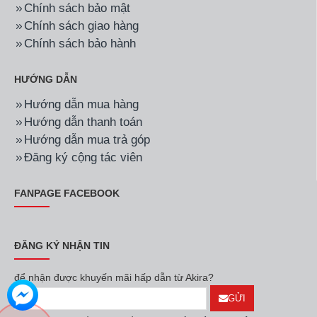
Hãng:
Casper
Mã SP:
TD-E82VG1
Hãng:
LG
Mã SP:
F2515RNTG
Máy sấy thông hơi
Máy giặt sấy LG Inverter
Casper 8.2kg TD-E82VG1
giặt 15 kg - sấy 8 kg
F2515RNTG
6.190.000đ
17.900.000đ
Hãng:
LG
Mã SP:
F2517SNTG
Hãng:
LG
Mã SP:
DVHP50M
Máy giặt LG AI DD
Máy sấy bơm nhiệt LG
Inverter 17 kg F2517SNTG
10.5 kg DVHP50M