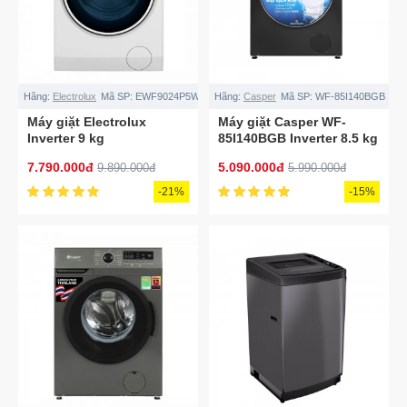
Hãng:
Electrolux
Mã SP:
EWF9024P5WB
Hãng:
Casper
Mã SP:
WF-85I140BGB
Máy giặt Electrolux
Máy giặt Casper WF-
Inverter 9 kg
85I140BGB Inverter 8.5 kg
EWF9024P5WB
7.790.000đ
5.090.000đ
9.890.000đ
5.990.000đ
-21%
-15%