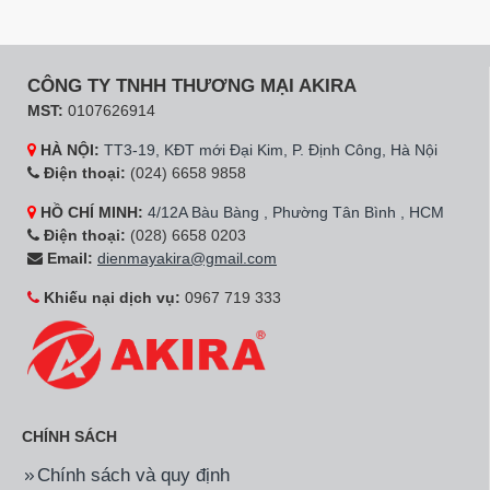
Hãng:
Casper
Mã SP:
TD-P9HG1
Hãng:
Casper
Mã SP:
TD-E9VG1
Máy Sấy Bơm Nhiệt
Máy sấy thông hơi
Casper 9 Kg TD-P9HG1
Casper 9kg TD-E9VG1
màu ghi xám
9.950.000đ
6.750.000đ