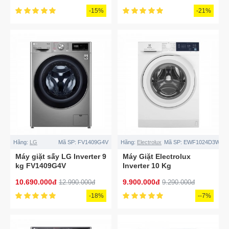
-15%
-21%
Hãng:
LG
Mã SP:
FV1409G4V
Hãng:
Electrolux
Mã SP:
EWF1024D3WB
Máy giặt sấy LG Inverter 9
Máy Giặt Electrolux
kg FV1409G4V
Inverter 10 Kg
EWF1024D3WB
10.690.000đ
9.900.000đ
12.990.000đ
9.290.000đ
-18%
--7%