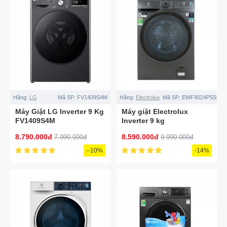
Hãng:
LG
Mã SP:
FV1409S4M
Hãng:
Electrolux
Mã SP:
EWF9024P5SB
Máy Giặt LG Inverter 9 Kg
Máy giặt Electrolux
FV1409S4M
Inverter 9 kg
EWF9024P5SB
8.790.000đ
8.590.000đ
7.990.000đ
9.990.000đ
--10%
-14%