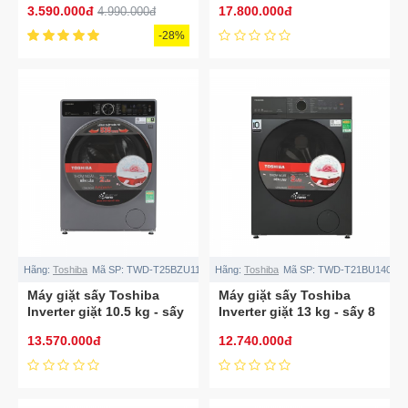
3.590.000đ
17.800.000đ
4.990.000đ
T35BP160MWV(MG)
-28%
Hãng:
Toshiba
Mã SP:
TWD-T25BZU115MWV(MG)
Hãng:
Toshiba
Mã SP:
TWD-T21BU140UW
Máy giặt sấy Toshiba
Máy giặt sấy Toshiba
Inverter giặt 10.5 kg - sấy
Inverter giặt 13 kg - sấy 8
7 kg TWD-
kg TWD-
13.570.000đ
12.740.000đ
T25BZU115MWV(MG)
T21BU140UWV(MG)