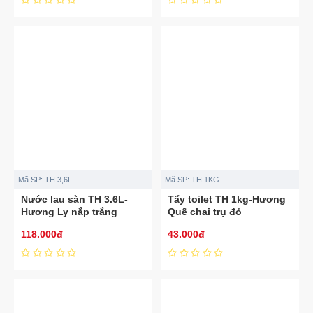
Mã SP:
TH 3,6L
Mã SP:
TH 1KG
Nước lau sàn TH 3.6L-
Tẩy toilet TH 1kg-Hương
Hương Ly nắp trắng
Quế chai trụ đỏ
118.000đ
43.000đ