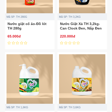
Mã SP:
TH 280G
Mã SP:
TH 3,2KG
Nước giặt cổ áo-Đồ lót
Nước Giặt Xả TH 3,2kg-
TH 280g
Can Clock Đen, Nắp Đen
65.000đ
220.000đ
Mã SP:
TH 1,6KG
Mã SP:
TH 3,6KG