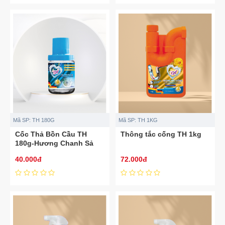
Mã SP:
TH 180G
Mã SP:
TH 1KG
Cốc Thả Bồn Cầu TH
Thông tắc cống TH 1kg
180g-Hương Chanh Sả
Xanh
40.000đ
72.000đ