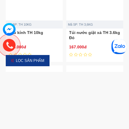
Mã SP:
TH 10KG
Mã SP:
TH 3,6KG
Lau kính TH 10kg
Túi nước giặt xả TH 3.6kg
Đỏ
265.000đ
167.000đ
LỌC SẢN PHẨM
Mã SP:
TH 3,6KG
Mã SP:
TH 3,6KG