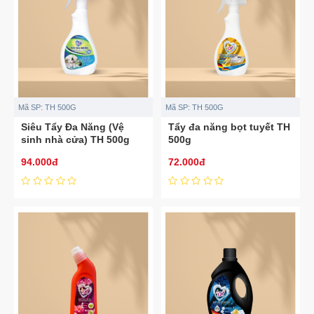
Mã SP:
TH 500G
Mã SP:
TH 500G
Siêu Tẩy Đa Năng (Vệ
Tẩy đa năng bọt tuyết TH
sinh nhà cửa) TH 500g
500g
94.000đ
72.000đ