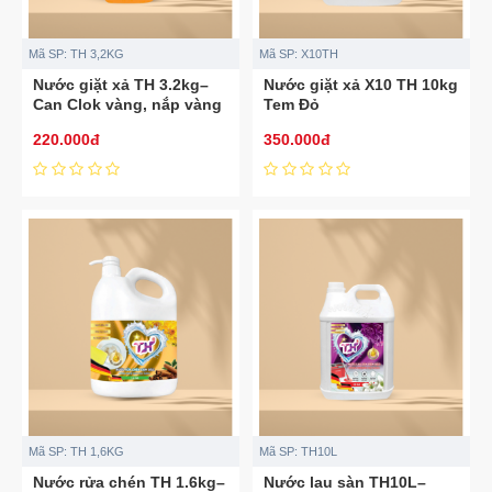
Mã SP:
TH 3,2KG
Mã SP:
X10TH
Nước giặt xả TH 3.2kg–
Nước giặt xả X10 TH 10kg
Can Clok vàng, nắp vàng
Tem Đỏ
220.000đ
350.000đ
Mã SP:
TH 1,6KG
Mã SP:
TH10L
Nước rửa chén TH 1.6kg–
Nước lau sàn TH10L–