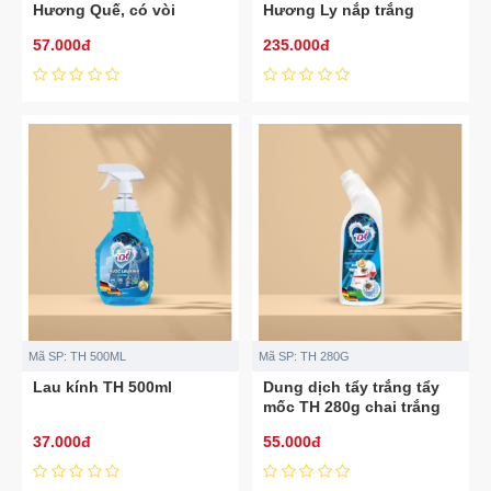
Hương Quế, có vòi
Hương Ly nắp trắng
57.000đ
235.000đ
Mã SP:
TH 500ML
Mã SP:
TH 280G
Lau kính TH 500ml
Dung dịch tẩy trắng tẩy
mốc TH 280g chai trắng
37.000đ
55.000đ