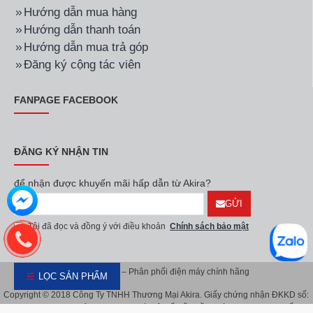
Thiết kế với màu trắng đem lại cảm giác
Hướng dẫn mua hàng
thanh lịch, tinh tế
Hướng dẫn thanh toán
Hướng dẫn mua trả góp
Máy lọc nước Coway có thiết kế nhỏ gọn, cực kì thanh lịch. Đây
sẽ là sản phẩm điểm tô không gian nội thất mỗi gia đình. Một số
Đăng ký cộng tác viên
mẫu còn được trang bị màn hình LED hiển thị nhiệt độ nước.
Thiết bị có cả đèn báo mực nước nóng lạnh giúp người dùng
FANPAGE FACEBOOK
quan sát tiện lợi hơn.
ĐĂNG KÝ NHẬN TIN
để nhận được khuyến mãi hấp dẫn từ Akira?
GỬI
Tôi đã đọc và đồng ý với điều khoản
Chính sách bảo mật
Akira Việt Nam – Phân phối điện máy chính hãng
LỌC SẢN PHẨM
Copyright © 2018 Công Ty TNHH Thương Mại Akira. Giấy chứng nhận ĐKKD số:
Máy lọc nước RO Coway 5 lõi lọc thông minh,
0107626914 do Sở KH & ĐT TP.Hà Nội cấp lần đầu ngày 08/11/2016. Giấy