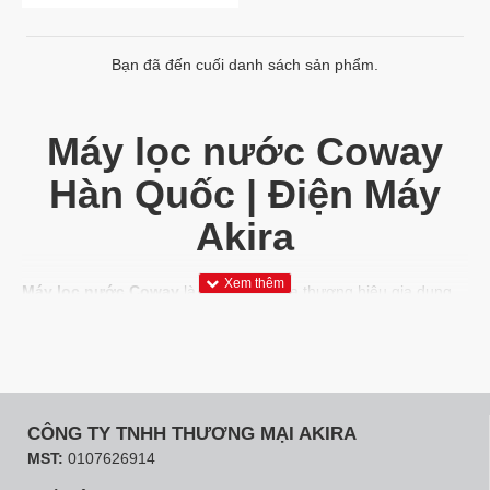
Bạn đã đến cuối danh sách sản phẩm.
Máy lọc nước Coway
Hàn Quốc | Điện Máy
Akira
Máy lọc nước Coway
là sản phẩm của thương hiệu gia dụng
nổi tiếng Hàn Quốc. Máy lọc nước Coway chiếm được cảm tình
của khách hàng. Sản phẩm nổi bật nhờ thiết kế thanh lịch, đặc
biệt thiết bị có thể loại bỏ đến 99.9% vi khuẩn trong nước. Cùng
theo dõi topic dưới đây để biết thêm nhiều thông tin hữu ích về
dòng sản phẩm máy lọc nước Coway bạn nhé!
CÔNG TY TNHH THƯƠNG MẠI AKIRA
Máy lọc nước Coway thuộc thương hiệu
MST:
0107626914
số 1 Hàn Quốc