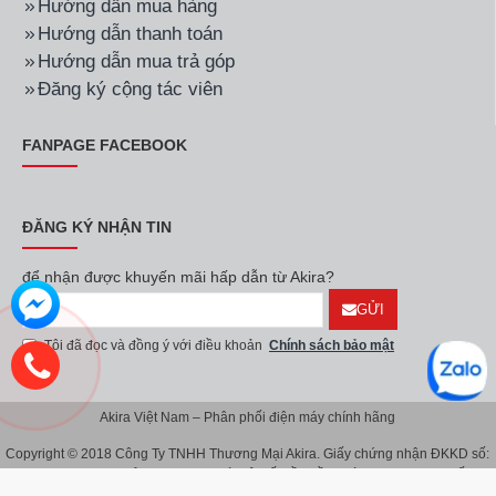
Hướng dẫn mua hàng
Hướng dẫn thanh toán
Hướng dẫn mua trả góp
Đăng ký cộng tác viên
FANPAGE FACEBOOK
ĐĂNG KÝ NHẬN TIN
để nhận được khuyến mãi hấp dẫn từ Akira?
GỬI
Tôi đã đọc và đồng ý với điều khoản
Chính sách bảo mật
Akira Việt Nam – Phân phối điện máy chính hãng
Copyright © 2018 Công Ty TNHH Thương Mại Akira. Giấy chứng nhận ĐKKD số:
0107626914 do Sở KH & ĐT TP.Hà Nội cấp lần đầu ngày 08/11/2016. Giấy
chứng nhận đăng ký địa điểm kinh doanh do Sở Kế Hoạch & Đầu Tư TP.Hà Nội