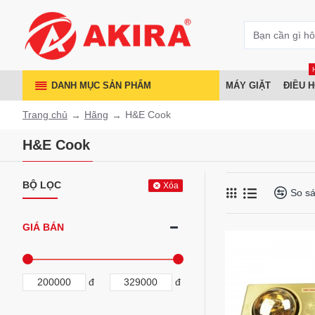
DANH MỤC SẢN PHẨM
MÁY GIẶT
ĐIỀU 
Trang chủ
Hãng
H&E Cook
H&E Cook
BỘ LỌC
Xóa
So s
GIÁ BÁN
đ
đ