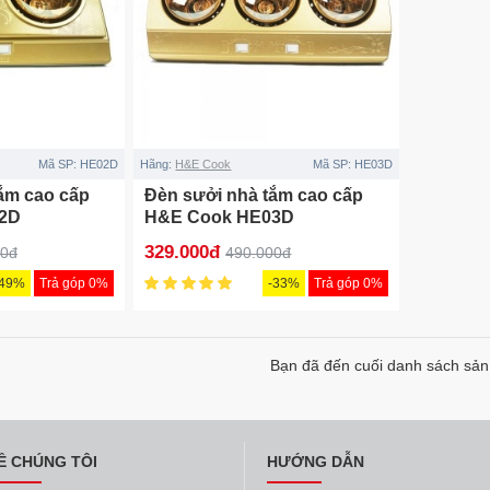
Mã SP:
HE02D
Hãng:
H&E Cook
Mã SP:
HE03D
ắm cao cấp
Đèn sưởi nhà tắm cao cấp
2D
H&E Cook HE03D
329.000đ
00đ
490.000đ
-49%
Trả góp 0%
-33%
Trả góp 0%
Bạn đã đến cuối danh sách sả
Ề CHÚNG TÔI
HƯỚNG DẪN