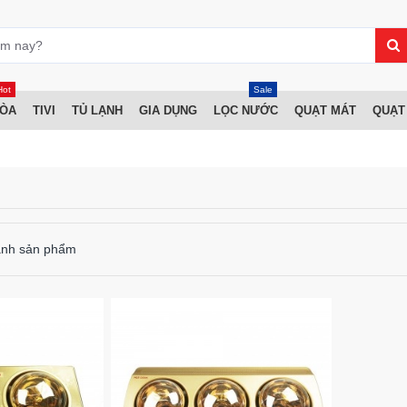
Hot
Sale
HÒA
TIVI
TỦ LẠNH
GIA DỤNG
LỌC NƯỚC
QUẠT MÁT
QUẠT
ánh sản phẩm