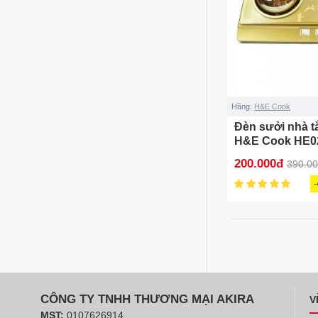
Hãng:
H&E Cook
Đèn sưởi nhà t
H&E Cook HE0
200.000đ
390.0
CÔNG TY TNHH THƯƠNG MẠI AKIRA
V
MST:
0107626914