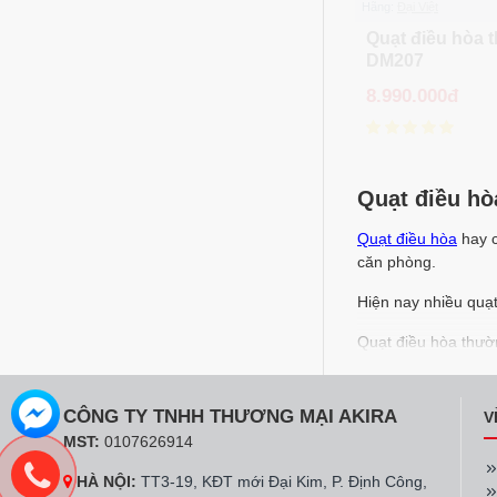
Hãng:
Đại Việt
Quạt điều hòa 
DM207
8.990.000đ
Quạt điều hò
Quạt điều hòa
hay c
căn phòng.
Hiện nay nhiều quạt
Quạt điều hòa thườ
Ưu điểm của 
CÔNG TY TNHH THƯƠNG MẠI AKIRA
V
Quạt điều hòa
- máy
MST:
0107626914
Không gian l
HÀ NỘI:
TT3-19, KĐT mới Đại Kim, P. Định Công,
máy quạt thô