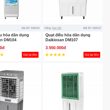
Mã SP:
DM104
Hãng:
Đại Việt
Mã SP:
DM107
ều hòa dân dụng
Quạt điều hòa dân dụng
an DM104
Daikiosan DM107
00đ
3.550.000đ
Giá tại kho
Giá tại kho