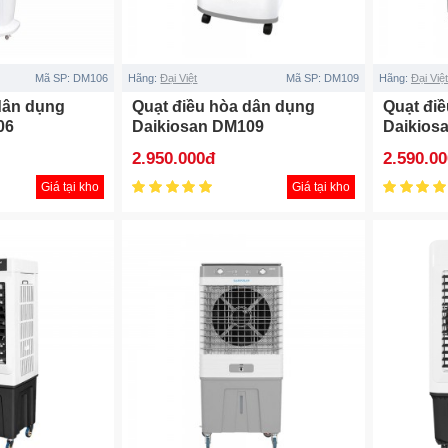
Mã SP:
DM106
Hãng:
Đại Việt
Mã SP:
DM109
Hãng:
Đại Việt
dân dụng
Quạt điều hòa dân dụng
Quạt đi
06
Daikiosan DM109
Daikios
2.950.000đ
2.590.0
Giá tại kho
Giá tại kho