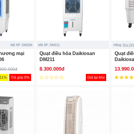
Mã SP:
DM206
Mã SP:
DM211
Hãng:
Đại Việt
thương mại
Quạt điều hòa Daikiosan
Quạt điề
06
DM211
Daikios
New
8.300.000đ
13.990.
.900.000đ
-11%
Trả góp 0%
Giá tại kho