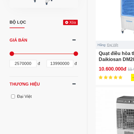
BỘ LỌC
Xóa
GIÁ BÁN
Hãng:
Đại Việt
Quạt điều hòa 
Daikiosan DM2
đ
đ
10.600.000đ
11
THƯƠNG HIỆU
Đại Việt