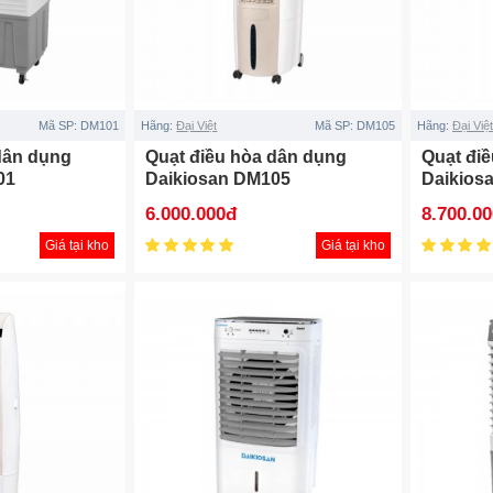
Mã SP:
DM101
Hãng:
Đại Việt
Mã SP:
DM105
Hãng:
Đại Việt
dân dụng
Quạt điều hòa dân dụng
Quạt đi
01
Daikiosan DM105
Daikios
6.000.000đ
8.700.0
Giá tại kho
Giá tại kho