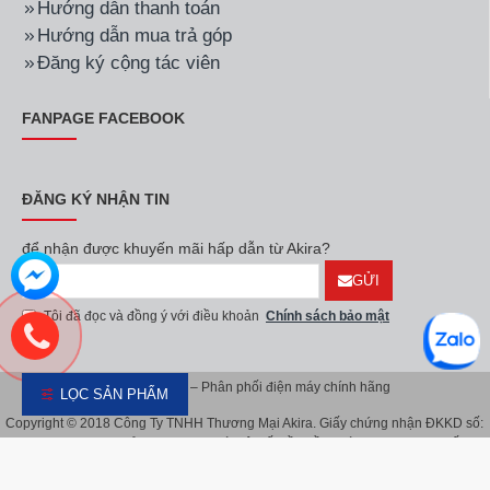
Hãng:
Electrolux
Mã SP:
EDS854N3SB
Hãng:
Electrolux
Mã SP:
EDV854N3SB
Máy sấy thông hơi
Máy sấy thông hơi
Electrolux EDS854N3SB
Electrolux 8.5 kg
8.5 kg
EDV854N3SB
10.190.000đ
8.990.000đ
LỌC SẢN PHẨM
Hãng:
Electrolux
Mã SP:
EWW1142Q7WB
Hãng:
Electrolux
Mã SP:
EWW9024P5WB