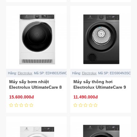
Hãng:
Electrolux
Mã SP:
EDH803J5WC
Hãng:
Electrolux
Mã SP:
EDS904N3SC
Máy sấy bơm nhiệt
Máy sấy thông hơi
Electrolux UltimateCare 8
Electrolux UltimateCare 9
kg EDH803J5WC
kg EDS904N3SC
15.600.000đ
11.490.000đ