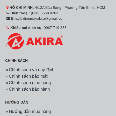
Hãng:
Electrolux
Mã SP:
EDH804H5WB
Hãng:
Electrolux
Mã SP:
EDS854J3WB
Máy sấy bơm nhiệt
Máy sấy thông hơi
Electrolux EDH804H5WB
Electrolux EDS854J3WB
8 kg
8.5 kg
16.290.000đ
9.890.000đ