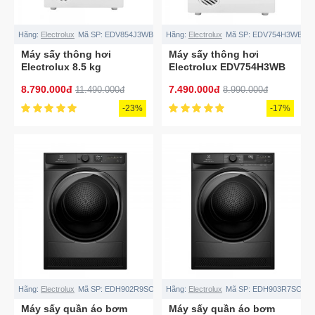
Hãng:
Electrolux
Mã SP:
EDV854J3WB
Hãng:
Electrolux
Mã SP:
EDV754H3WB
Máy sấy thông hơi
Máy sấy thông hơi
Electrolux 8.5 kg
Electrolux EDV754H3WB
EDV854J3WB
7.5 kg
8.790.000đ
7.490.000đ
11.490.000đ
8.990.000đ
-23%
-17%
Hãng:
Electrolux
Mã SP:
EDH902R9SC
Hãng:
Electrolux
Mã SP:
EDH903R7SC
Máy sấy quần áo bơm
Máy sấy quần áo bơm