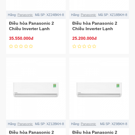
Hãng:
Panasonic
Mã SP:
XZ24BKH-8
Hãng:
Panasonic
Mã SP:
XZ18BKH-8
Điều hòa Panasonic 2
Điều hòa Panasonic 2
Chiều Inverter Lạnh
Chiều Inverter Lạnh
24.200BTU – Sưởi
17.100BTU – Sưởi
35.550.000đ
25.200.000đ
27.300BTU/2.5HP CS-
20.600BTU/2HP CS-
XZ24BKH-8
XZ18BKH-8
Hãng:
Panasonic
Mã SP:
XZ12BKH-8
Hãng:
Panasonic
Mã SP:
XZ9BKH-8
Điều hòa Panasonic 2
Điều hòa Panasonic 2