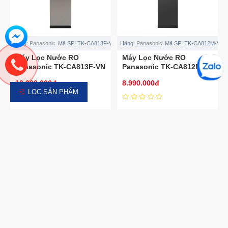
Hãng:
Panasonic
Mã SP:
TK-CA813F-VN
Hãng:
Panasonic
Mã SP:
TK-CA812M-VN
Máy Lọc Nước RO
Máy Lọc Nước RO
Panasonic TK-CA813F-VN
Panasonic TK-CA812M-
– Malaysia
VN – Malaysia
10.990.000đ
8.990.000đ
LỌC SẢN PHẨM
Hãng:
Panasonic
Mã SP:
YZ9AKH-8
Hãng:
Panasonic
Mã SP:
YZ18AKH-8