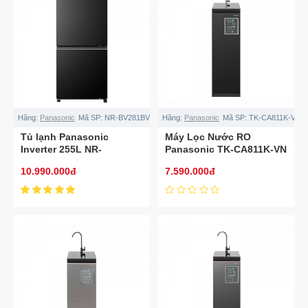
Hãng:
Panasonic
Mã SP:
NR-BV281BVKV
Hãng:
Panasonic
Mã SP:
TK-CA811K-VN
Tủ lạnh Panasonic
Máy Lọc Nước RO
Inverter 255L NR-
Panasonic TK-CA811K-VN
BV281BVKV
– Malaysia
10.990.000đ
7.590.000đ