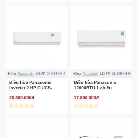
Hãng:
Panasonic
Mã SP:
XU18BKH-8
Hãng:
Panasonic
Mã SP:
XU12BKH-8
Điều hòa Panasonic
Điều hòa Panasonic
Inverter 2 HP CU/CS-
12000BTU 1 chiều
XU18BKH-8
inverter cao cấp
26.600.000đ
17.800.000đ
XU12BKH-8