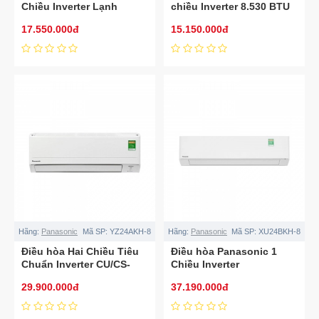
Chiều Inverter Lạnh
chiều Inverter 8.530 BTU
11.900BTU – Sưởi
CU/CS-XZ9BKH-8
17.550.000đ
15.150.000đ
12.600BTU/1.5HP CS-
XZ12BKH-8
Hãng:
Panasonic
Mã SP:
YZ24AKH-8
Hãng:
Panasonic
Mã SP:
XU24BKH-8
Điều hòa Hai Chiều Tiêu
Điều hòa Panasonic 1
Chuẩn Inverter CU/CS-
Chiều Inverter
YZ24AKH-8
20.800Btu/2.5HP CS-
29.900.000đ
37.190.000đ
XU24BKH-8