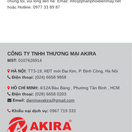
chúng tôi, vui lòng liên hệ: Email: info@phanphoidienmay.net
hoặc Hotline: 0977 33 89 87
CÔNG TY TNHH THƯƠNG MẠI AKIRA
MST:
0107626914
HÀ NỘI:
TT3-19, KĐT mới Đại Kim, P. Định Công, Hà Nội
Điện thoại:
(024) 6658 9858
HỒ CHÍ MINH:
4/12A Bàu Bàng , Phường Tân Bình , HCM
Điện thoại:
(028) 6658 0203
Email:
dienmayakira@gmail.com
Khiếu nại dịch vụ:
0967 719 333