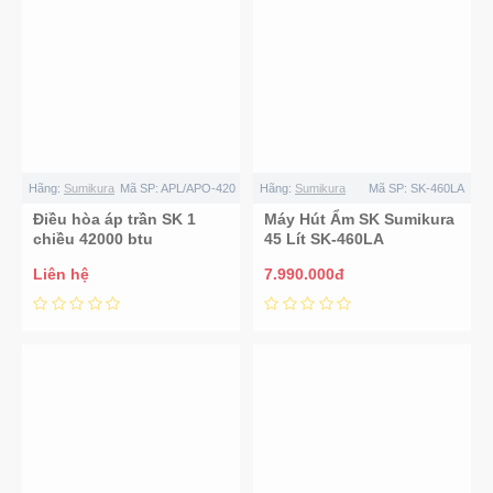
Hãng:
Sumikura
Mã SP:
APL/APO-420
Hãng:
Sumikura
Mã SP:
SK-460LA
Điều hòa áp trần SK 1
Máy Hút Ẩm SK Sumikura
chiều 42000 btu
45 Lít SK-460LA
APL/APO-420
Liên hệ
7.990.000đ