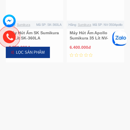
Hãng:
Sumikura
Mã SP:
SK-360LA
Hãng:
Sumikura
Mã SP:
NV-350Apollo
Máy Hút Ẩm SK Sumikura
Máy Hút Ẩm Apollo
35 Lít SK-360LA
Sumikura 35 Lít NV-
350Apollo
6.990.000đ
6.400.000đ
LỌC SẢN PHẨM
Hãng:
Sumikura
Mã SP:
SKFU-155HSB.I
Hãng:
Sumikura
Mã SP:
SKFU-350HSN.I