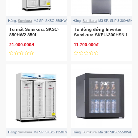
Hãng:
Sumikura
Mã SP:
SKSC-850HW2
Hãng:
Sumikura
Mã SP:
SKFU-300HSN.I
Tủ mát Sumikura SKSC-
Tủ đông đứng Inverter
850HW2 850L
Sumikura SKFU-300HSN.I
300L không đóng tuyết
21.000.000đ
11.700.000đ
Hãng:
Sumikura
Mã SP:
SKSC-1350HW3
Hãng:
Sumikura
Mã SP:
SKSC-55XW/HS