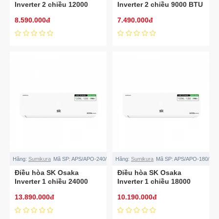
Inverter 2 chiều 12000
Inverter 2 chiều 9000 BTU
BTU APS/APO-
APS/APO-H092/OSAKA
8.590.000đ
7.490.000đ
H120/OSAKA
Hãng:
Sumikura
Mã SP:
APS/APO-240/OSAKA
Hãng:
Sumikura
Mã SP:
APS/APO-180/OS
Điều hòa SK Osaka
Điều hòa SK Osaka
Inverter 1 chiều 24000
Inverter 1 chiều 18000
BTU APS/APO-240/OSAKA
BTU APS/APO-180/OSAKA
13.890.000đ
10.190.000đ