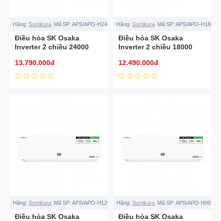
Hãng:
Sumikura
Mã SP:
APS/APO-H240/OSAKA
Hãng:
Sumikura
Mã SP:
APS/APO-H180/O
Điều hòa SK Osaka
Điều hòa SK Osaka
Inverter 2 chiều 24000
Inverter 2 chiều 18000
BTU APS/APO-
BTU APS/APO-
13.790.000đ
12.490.000đ
H240/OSAKA
H180/OSAKA
Hãng:
Sumikura
Mã SP:
APS/APO-H120/OSAKA
Hãng:
Sumikura
Mã SP:
APS/APO-H092/O
Điều hòa SK Osaka
Điều hòa SK Osaka