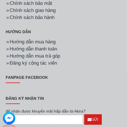
Hãng:
Hòa Phát
Mã SP:
HWBS1A1021
Hãng:
Hòa Phát
Mã SP:
HWBS2A1021
Máy lọc nước RO nóng
Máy lọc nước RO nóng
lạnh Hòa Phát
lạnh Hòa Phát
HWBS1A1021
HWBS2A1021
7.290.000đ
7.590.000đ
Hãng:
Karofi
Mã SP:
KAQ-U05 PRO
Hãng:
Kangaroo
Mã SP:
KG10A15
Máy lọc nước Karofi
Máy lọc nước Kangaroo
KAQ-U05 PRO - 10 lõi lắp
Hydrogen KG10A5 Nóng