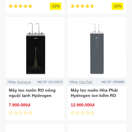
-22%
-22%
Hãng:
Kangaroo
Mã SP:
KG10A13
Hãng:
Hòa Phát
Mã SP:
HPA886
Máy lọc nước RO nóng
Máy lọc nước Hòa Phát
nguội lạnh Hydrogen
Hydrogen ion kiềm RO
Kangaroo KG10A13 10 lõi
nóng lạnh HyperS
7.900.000đ
12.900.000đ
HPA886