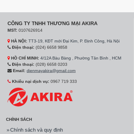
Hãng:
Panasonic
Mã SP:
TK-CA812M-VN
Mã SP:
MTL336
Máy Lọc Nước RO
Máy lọc nước RO nóng
Panasonic TK-CA812M-
lạnh 20 lít Kosovota
VN – Malaysia
MTL336
8.990.000đ
12.500.000đ