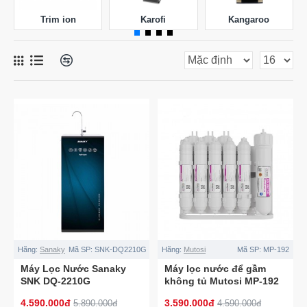
Trim ion
Karofi
Kangaroo
Hãng:
Sanaky
Mã SP:
SNK-DQ2210G
Hãng:
Mutosi
Mã SP:
MP-192
Máy Lọc Nước Sanaky
Máy lọc nước để gầm
SNK DQ-2210G
không tủ Mutosi MP-192
4.590.000đ
3.590.000đ
5.890.000đ
4.590.000đ