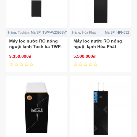
Hãng:
Toshiba
Mã SP:
TWP-W2398SVN(M)
Hãng:
Hòa Phát
Mã SP:
HPN632
Máy lọc nước RO nóng
Máy lọc nước RO nóng
nguội lạnh Toshiba TWP-
nguội lạnh Hòa Phát
W2398SVN(M) 10 lõi
HPN632
9.350.000đ
5.500.000đ