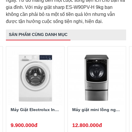
ngày. Từ đó mang đến một cuộc sống tiện ích cho bạn và
gia đình. Với máy giặt sharp ES-W90PV-H 9kg bạn
không cần phải bỏ ra một số tiền quá lớn nhưng vẫn
được tận hưởng cuộc sống tiện nghi, hiện đại.
SẢN PHẨM CÙNG DANH MỤC
Máy Giặt Electrolux Inverter 10 Kg EWF1024D3WB
Máy giặt mini lồng ngang Twinwash LG T2735NWLV 3.5Kg
9.900.000đ
12.800.000đ