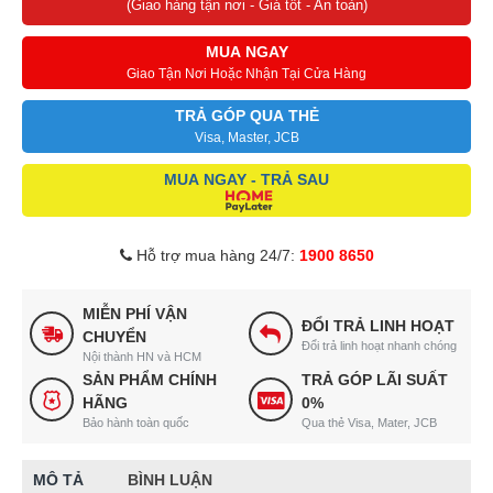
(Giao hàng tận nơi - Giá tốt - An toàn)
MUA NGAY
Giao Tận Nơi Hoặc Nhận Tại Cửa Hàng
TRẢ GÓP QUA THẺ
Visa, Master, JCB
MUA NGAY - TRẢ SAU
Hỗ trợ mua hàng 24/7:
1900 8650
MIỄN PHÍ VẬN
ĐỔI TRẢ LINH HOẠT
CHUYỂN
Đổi trả linh hoạt nhanh chóng
Nội thành HN và HCM
SẢN PHẨM CHÍNH
TRẢ GÓP LÃI SUẤT
HÃNG
0%
Bảo hành toàn quốc
Qua thẻ Visa, Mater, JCB
MÔ TẢ
BÌNH LUẬN