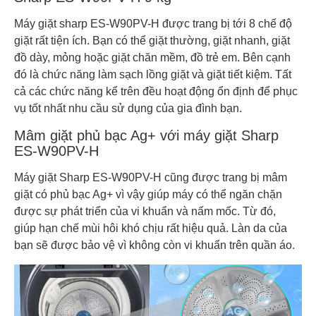
Máy giặt sharp ES-W90PV-H được trang bị tới 8 chế độ
giặt rất tiện ích. Bạn có thể giặt thường, giặt nhanh, giặt
đồ dày, mỏng hoặc giặt chăn mềm, đồ trẻ em. Bên cạnh
đó là chức năng làm sạch lồng giặt và giặt tiết kiệm. Tất
cả các chức năng kể trên đều hoạt động ổn định để phục
vụ tốt nhất nhu cầu sử dụng của gia đình bạn.
Mâm giặt phủ bạc Ag+ với máy giặt Sharp
ES-W90PV-H
Máy giặt Sharp ES-W90PV-H cũng được trang bị mâm
giặt có phủ bạc Ag+ vì vậy giúp máy có thể ngăn chặn
được sự phát triển của vi khuẩn và nấm mốc. Từ đó,
giúp hạn chế mùi hôi khó chịu rất hiệu quả. Làn da của
bạn sẽ được bảo vệ vì không còn vi khuẩn trên quần áo.