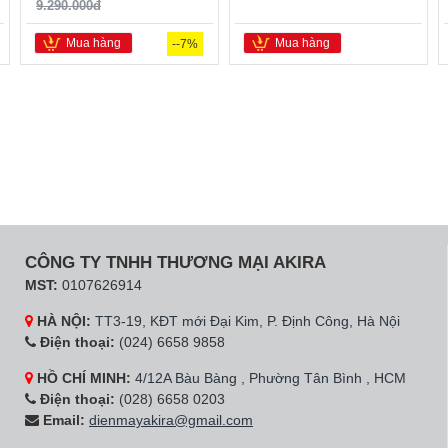
9.290.000đ
Mua hàng
Mua hàng
--7%
CÔNG TY TNHH THƯƠNG MẠI AKIRA
MST:
0107626914
HÀ NỘI:
TT3-19, KĐT mới Đại Kim, P. Định Công, Hà Nội
Điện thoại:
(024) 6658 9858
HỒ CHÍ MINH:
4/12A Bàu Bàng , Phường Tân Bình , HCM
Điện thoại:
(028) 6658 0203
Email:
dienmayakira@gmail.com