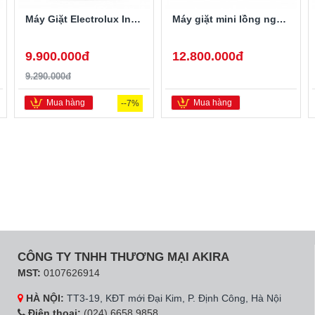
Máy Giặt Electrolux Inverter 10 Kg EWF1024D3WB
Máy giặt mini lồng ngang Twinwash LG T2735NWLV 3.5Kg
9.900.000đ
12.800.000đ
9.290.000đ
Mua hàng
Mua hàng
--7%
CÔNG TY TNHH THƯƠNG MẠI AKIRA
MST:
0107626914
HÀ NỘI:
TT3-19, KĐT mới Đại Kim, P. Định Công, Hà Nội
Điện thoại:
(024) 6658 9858