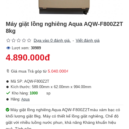
Máy giặt lồng nghiêng Aqua AQW-F800Z2T
8kg
Dựa vào 0 đánh giá.
-
Viết đánh giá
Lượt xem:
30989
4.890.000đ
🔖 Giá mua Trả góp từ
5.040.000₫
Mã SP:
AQW-F800Z2T
Kích thước:
589.00mm x 62.00mm x 994.00mm
Kho hàng:
1000
sp
Hãng:
Aqua
Máy giặt lồng nghiêng Aqua AQW-F800Z2Tmàu xám bạc có
khối lượng giặt 8kg. Máy có thiết kế lồng giặt nghiêng, Chế độ
giặt với nhiều luồng nước phun, khả năng Kháng khuẩn hiệu
quả, Tính năn...