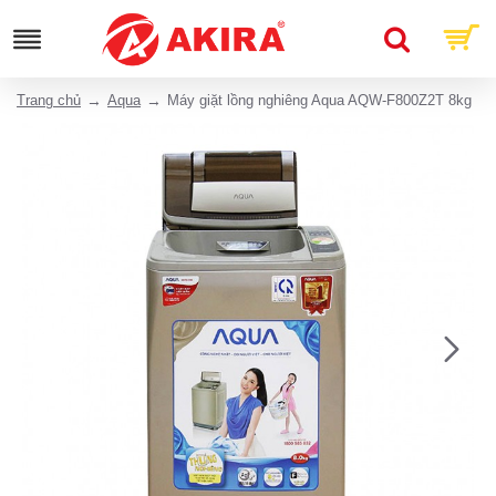
Trang chủ
Aqua
Máy giặt lồng nghiêng Aqua AQW-F800Z2T 8kg