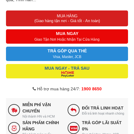
MUA HÀNG
(Giao hàng tận nơi - Giá tốt - An toàn)
MUA NGAY
Giao Tận Nơi Hoặc Nhận Tại Cửa Hàng
TRẢ GÓP QUA THẺ
Visa, Master, JCB
MUA NGAY - TRẢ SAU
Hỗ trợ mua hàng 24/7:
1900 8650
MIỄN PHÍ VẬN
ĐỔI TRẢ LINH HOẠT
CHUYỂN
Đổi trả linh hoạt nhanh chóng
Nội thành HN và HCM
SẢN PHẨM CHÍNH
TRẢ GÓP LÃI SUẤT
HÃNG
0%