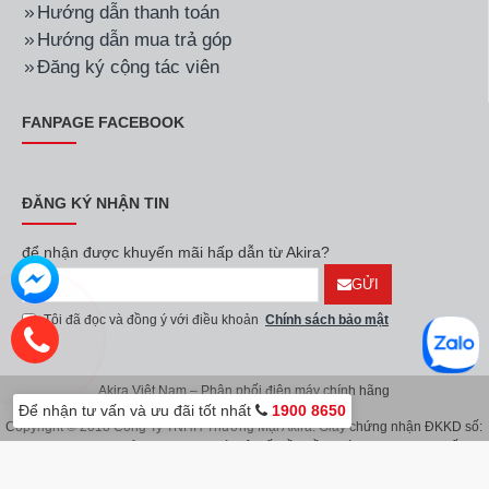
Hướng dẫn thanh toán
Hướng dẫn mua trả góp
Đăng ký cộng tác viên
FANPAGE FACEBOOK
ĐĂNG KÝ NHẬN TIN
để nhận được khuyến mãi hấp dẫn từ Akira?
GỬI
Tôi đã đọc và đồng ý với điều khoản
Chính sách bảo mật
Akira Việt Nam – Phân phối điện máy chính hãng
Để nhận tư vấn và ưu đãi tốt nhất
1900 8650
Copyright © 2018 Công Ty TNHH Thương Mại Akira. Giấy chứng nhận ĐKKD số:
0107626914 do Sở KH & ĐT TP.Hà Nội cấp lần đầu ngày 08/11/2016. Giấy
chứng nhận đăng ký địa điểm kinh doanh do Sở Kế Hoạch & Đầu Tư TP.Hà Nội
cấp ngày 08/11/2016.