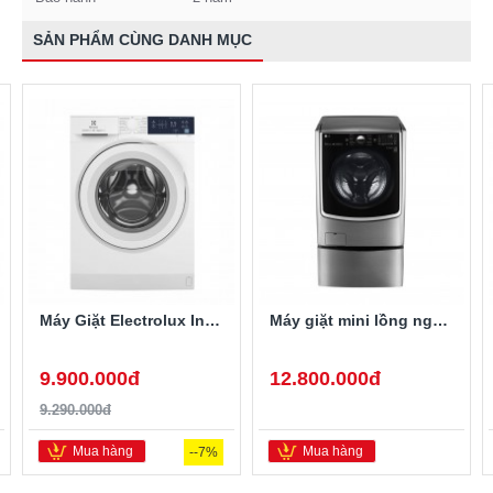
SẢN PHẨM CÙNG DANH MỤC
Máy Giặt Electrolux Inverter 10 Kg EWF1024D3WB
Máy giặt mini lồng ngang Twinwash LG T2735NWLV 3.5Kg
9.900.000đ
12.800.000đ
9.290.000đ
Mua hàng
Mua hàng
--7%