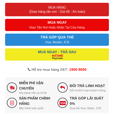
MUA HÀNG
(Giao hàng tận nơi - Giá tốt - An toàn)
MUA NGAY
Giao Tận Nơi Hoặc Nhận Tại Cửa Hàng
TRẢ GÓP QUA THẺ
Visa, Master, JCB
MUA NGAY - TRẢ SAU
Hỗ trợ mua hàng 24/7:
1900 8650
MIỄN PHÍ VẬN
ĐỔI TRẢ LINH HOẠT
CHUYỂN
Đổi trả linh hoạt nhanh chóng
Nội thành HN và HCM
SẢN PHẨM CHÍNH
TRẢ GÓP LÃI SUẤT
HÃNG
0%
Bảo hành toàn quốc
Qua thẻ Visa, Mater, JCB