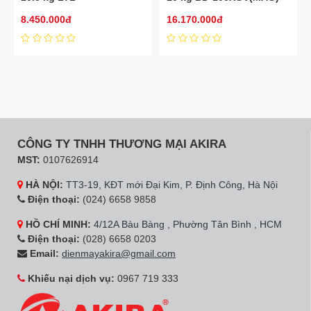
H0MVW0T(GG)
8.450.000đ
16.170.000đ
CÔNG TY TNHH THƯƠNG MẠI AKIRA
MST:
0107626914
HÀ NỘI:
TT3-19, KĐT mới Đại Kim, P. Định Công, Hà Nội
Điện thoại:
(024) 6658 9858
HỒ CHÍ MINH:
4/12A Bàu Bàng , Phường Tân Bình , HCM
Điện thoại:
(028) 6658 0203
Email:
dienmayakira@gmail.com
Khiếu nại dịch vụ:
0967 719 333