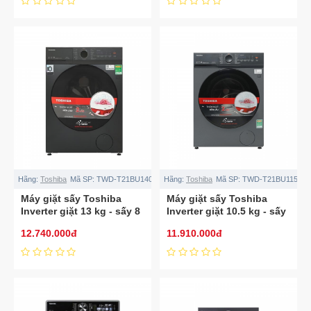
Hãng:
Toshiba
Mã SP:
TWD-T21BU140UWV(MG)
Hãng:
Toshiba
Mã SP:
TWD-T21BU115UW
Máy giặt sấy Toshiba
Máy giặt sấy Toshiba
Inverter giặt 13 kg - sấy 8
Inverter giặt 10.5 kg - sấy
kg TWD-
7 kg TWD-
12.740.000đ
11.910.000đ
T21BU140UWV(MG)
T21BU115UWV(MG)