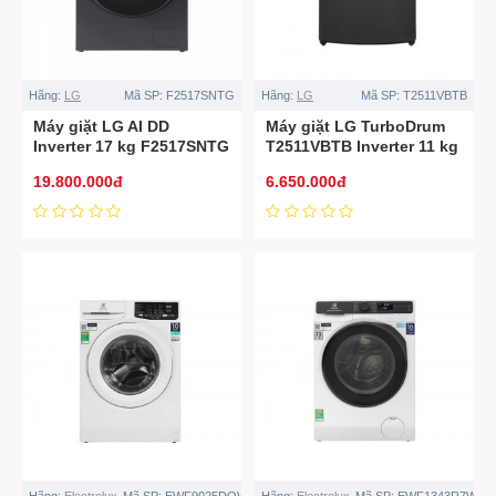
Hãng:
LG
Mã SP:
F2517SNTG
Hãng:
LG
Mã SP:
T2511VBTB
Máy giặt LG AI DD
Máy giặt LG TurboDrum
Inverter 17 kg F2517SNTG
T2511VBTB Inverter 11 kg
19.800.000đ
6.650.000đ
Hãng:
Electrolux
Mã SP:
EWF9025DQWB
Hãng:
Electrolux
Mã SP:
EWF1343R7WC