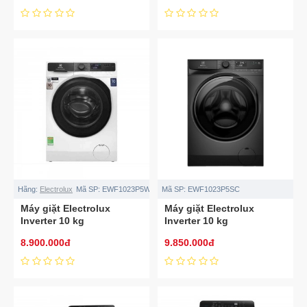
Hãng:
Electrolux
Mã SP:
EWF1023P5WC
Mã SP:
EWF1023P5SC
Máy giặt Electrolux
Máy giặt Electrolux
Inverter 10 kg
Inverter 10 kg
EWF1023P5WC lồng
EWF1023P5SC
8.900.000đ
9.850.000đ
ngang