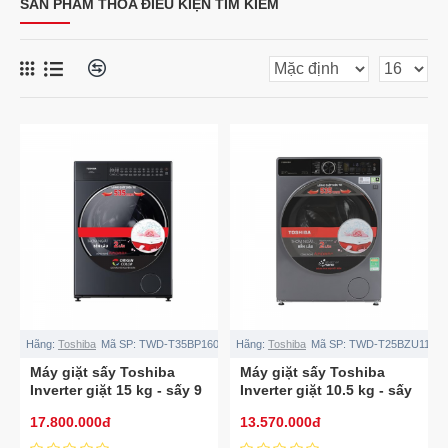
SẢN PHẨM THỎA ĐIỀU KIỆN TÌM KIẾM
Hãng:
Toshiba
Mã SP:
TWD-T35BP160MWV(MG)
Hãng:
Toshiba
Mã SP:
TWD-T25BZU115M
Máy giặt sấy Toshiba
Máy giặt sấy Toshiba
Inverter giặt 15 kg - sấy 9
Inverter giặt 10.5 kg - sấy
kg TWD-
7 kg TWD-
17.800.000đ
13.570.000đ
T35BP160MWV(MG)
T25BZU115MWV(MG)