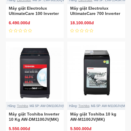
Máy giặt Electrolux
Máy giặt Electrolux
UltimateCare 100 Inverter
UltimateCare 700 Inverter
9 kg EWF9025DQWB
13 kg EWF1343R7WC
6.490.000đ
18.100.000đ
Hãng:
Toshiba
Mã SP:
AW-DM1100JV(MK)
Hãng:
Toshiba
Mã SP:
AW-M1100JV(MK)
Máy giặt Toshiba Inverter
Máy giặt Toshiba 10 kg
10 Kg AW-DM1100JV(MK)
AW-M1100JV(MK)
5.550.000đ
5.500.000đ