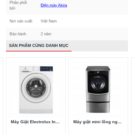
Phân phối
Điện máy Akira
bởi
Nơi sản xuất:
Việt Nam
Bảo hành
2 năm
SẢN PHẨM CÙNG DANH MỤC
Máy Giặt Electrolux Inverter 10 Kg EWF1024D3WB
Máy giặt mini lồng ngang Twinwash LG T2735NWLV 3.5Kg