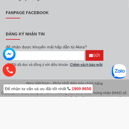
FANPAGE FACEBOOK
ĐĂNG KÝ NHẬN TIN
để nhận được khuyến mãi hấp dẫn từ Akira?
GỬI
Tôi đã đọc và đồng ý với điều khoản
Chính sách bảo mật
Akira Việt Nam – Phân phối điện máy chính hãng
Để nhận tư vấn và ưu đãi tốt nhất
1900 8650
Copyright © 2018 Công Ty TNHH Thương Mại Akira. Giấy chứng nhận ĐKKD số:
0107626914 do Sở KH & ĐT TP.Hà Nội cấp lần đầu ngày 08/11/2016. Giấy
chứng nhận đăng ký địa điểm kinh doanh do Sở Kế Hoạch & Đầu Tư TP.Hà Nội
cấp ngày 08/11/2016.