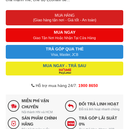
MUA HÀNG
(Giao hàng tận nơi - Giá tốt - An toàn)
MUA NGAY
Giao Tận Nơi Hoặc Nhận Tại Cửa Hàng
TRẢ GÓP QUA THẺ
Visa, Master, JCB
MUA NGAY - TRẢ SAU
Hỗ trợ mua hàng 24/7:
1900 8650
MIỄN PHÍ VẬN
ĐỔI TRẢ LINH HOẠT
CHUYỂN
Đổi trả linh hoạt nhanh chóng
Nội thành HN và HCM
SẢN PHẨM CHÍNH
TRẢ GÓP LÃI SUẤT
HÃNG
0%