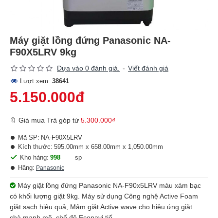
Máy giặt lồng đứng Panasonic NA-
F90X5LRV 9kg
Dựa vào 0 đánh giá.
-
Viết đánh giá
Lượt xem:
38641
5.150.000đ
🔖 Giá mua Trả góp từ
5.300.000₫
Mã SP:
NA-F90X5LRV
Kích thước:
595.00mm x 658.00mm x 1,050.00mm
Kho hàng:
998
sp
Hãng:
Panasonic
Máy giặt lồng đứng Panasonic NA-F90x5LRV màu xám bạc
có khối lượng giặt 9kg. Máy sử dụng Công nghệ Active Foam
giặt sạch hiệu quả, Mâm giặt Active wave cho hiệu ứng giặt
chà mạnh mẽ, chế độ Econavi tiế...