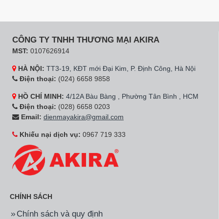
CÔNG TY TNHH THƯƠNG MẠI AKIRA
MST:
0107626914
HÀ NỘI:
TT3-19, KĐT mới Đại Kim, P. Định Công, Hà Nội
Điện thoại:
(024) 6658 9858
HỒ CHÍ MINH:
4/12A Bàu Bàng , Phường Tân Bình , HCM
Điện thoại:
(028) 6658 0203
Email:
dienmayakira@gmail.com
Khiếu nại dịch vụ:
0967 719 333
CHÍNH SÁCH
Chính sách và quy định