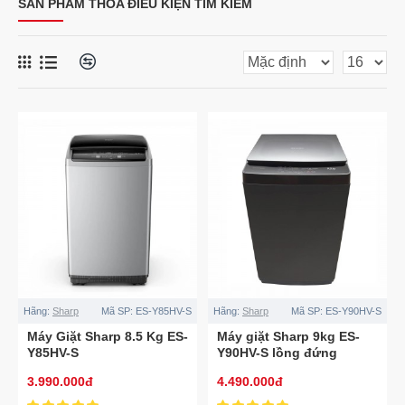
SẢN PHẨM THỎA ĐIỀU KIỆN TÌM KIẾM
Hãng:
Sharp
Mã SP:
ES-Y85HV-S
Hãng:
Sharp
Mã SP:
ES-Y90HV-S
Máy Giặt Sharp 8.5 Kg ES-
Máy giặt Sharp 9kg ES-
Y85HV-S
Y90HV-S lồng đứng
3.990.000đ
4.490.000đ