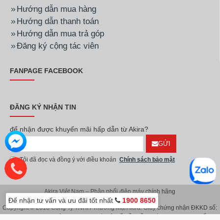
Hướng dẫn mua hàng
Hướng dẫn thanh toán
Hướng dẫn mua trả góp
Đăng ký cộng tác viên
FANPAGE FACEBOOK
ĐĂNG KÝ NHẬN TIN
để nhận được khuyến mãi hấp dẫn từ Akira?
GỬI
Tôi đã đọc và đồng ý với điều khoản
Chính sách bảo mật
Akira Việt Nam – Phân phối điện máy chính hãng
Để nhận tư vấn và ưu đãi tốt nhất
1900 8650
Copyright © 2018 Công Ty TNHH Thương Mại Akira. Giấy chứng nhận ĐKKD số:
0107626914 do Sở KH & ĐT TP.Hà Nội cấp lần đầu ngày 08/11/2016. Giấy