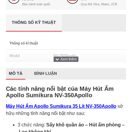
Bảo hành toàn quốc
Qua thẻ Visa, Mater, JCB
THÔNG SỐ KỸ THUẬT
Thống số kĩ thuật
Model
NV-350Apollo
MÔ TẢ
BÌNH LUẬN
Các tính năng nổi bật của Máy Hút Ẩm
Apollo Sumikura NV-350Apollo
Máy Hút Ẩm Apollo Sumikura 35 Lít NV-350Apollo
sở
hữu những tính năng nổi bật như sau:
3 chức năng:
Sấy khô quần áo – Hút ẩm phòng –
Lọc không khí