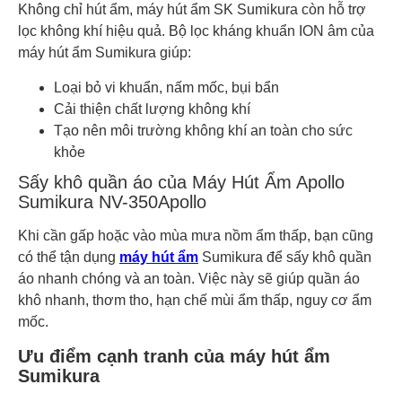
Không chỉ hút ẩm, máy hút ẩm SK Sumikura còn hỗ trợ
lọc không khí hiệu quả. Bộ lọc kháng khuẩn ION âm của
máy hút ẩm Sumikura giúp:
Loại bỏ vi khuẩn, nấm mốc, bụi bẩn
Cải thiện chất lượng không khí
Tạo nên môi trường không khí an toàn cho sức
khỏe
Sấy khô quần áo của Máy Hút Ẩm Apollo
Sumikura NV-350Apollo
Khi cần gấp hoặc vào mùa mưa nồm ẩm thấp, bạn cũng
có thể tận dụng
máy hút ẩm
Sumikura để sấy khô quần
áo nhanh chóng và an toàn. Việc này sẽ giúp quần áo
khô nhanh, thơm tho, hạn chế mùi ẩm thấp, nguy cơ ẩm
mốc.
Ưu điểm cạnh tranh của máy hút ẩm
Sumikura