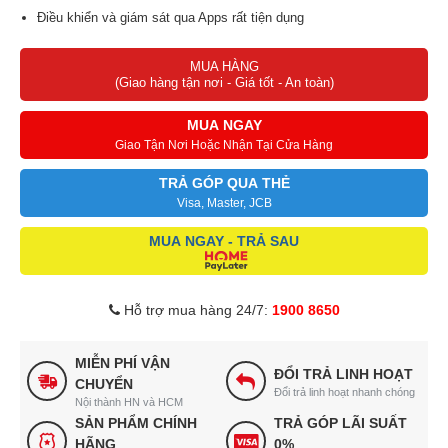
Điều khiển và giám sát qua Apps rất tiện dụng
Hẹn giờ bật tắt máy tiện lợi, tiết kiệm điện
MUA HÀNG
Sử dụng gas R290 và R134a tiên tiến, thân thiện môi trường
(Giao hàng tận nơi - Giá tốt - An toàn)
Thiết kế chân bánh xe dễ di chuyển khi cần thiết
MUA NGAY
Giao Tận Nơi Hoặc Nhận Tại Cửa Hàng
TRẢ GÓP QUA THẺ
Visa, Master, JCB
MUA NGAY - TRẢ SAU
Hỗ trợ mua hàng 24/7:
1900 8650
MIỄN PHÍ VẬN
ĐỔI TRẢ LINH HOẠT
CHUYỂN
Đổi trả linh hoạt nhanh chóng
Nội thành HN và HCM
SẢN PHẨM CHÍNH
TRẢ GÓP LÃI SUẤT
HÃNG
0%