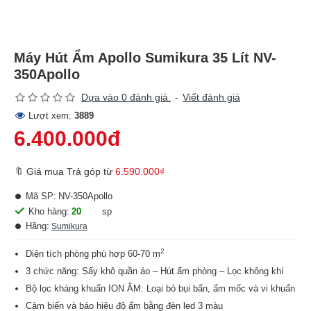
Máy Hút Ẩm Apollo Sumikura 35 Lít NV-
350Apollo
Dựa vào 0 đánh giá.
-
Viết đánh giá
Lượt xem:
3889
6.400.000đ
🔖 Giá mua Trả góp từ
6.590.000₫
Mã SP:
NV-350Apollo
Kho hàng:
20
sp
Hãng:
Sumikura
2
Diện tích phòng phù hợp 60-70 m
3 chức năng: Sấy khô quần áo – Hút ẩm phòng – Lọc không khí
Bộ lọc kháng khuẩn ION ÂM: Loại bỏ bụi bẩn, ẩm mốc và vi khuẩn
Cảm biến và báo hiệu độ ẩm bằng đèn led 3 màu