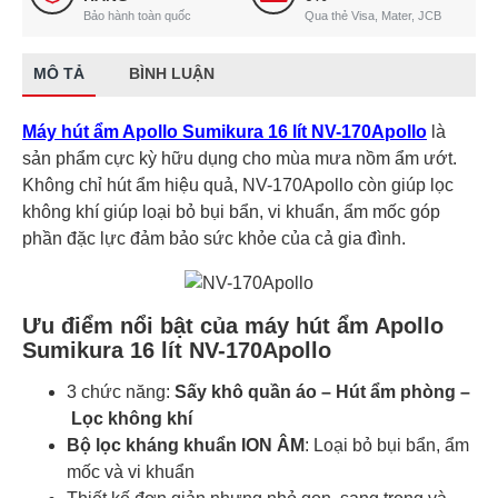
Bảo hành toàn quốc
Qua thẻ Visa, Mater, JCB
MÔ TẢ
BÌNH LUẬN
Máy hút ẩm Apollo Sumikura 16 lít NV-170Apollo
là
sản phẩm cực kỳ hữu dụng cho mùa mưa nồm ẩm ướt.
Không chỉ hút ẩm hiệu quả, NV-170Apollo còn giúp lọc
không khí giúp loại bỏ bụi bẩn, vi khuẩn, ẩm mốc góp
phần đặc lực đảm bảo sức khỏe của cả gia đình.
Ưu điểm nổi bật của máy hút ẩm Apollo
Sumikura 16 lít NV-170Apollo
3 chức năng:
Sấy khô quần áo – Hút ẩm phòng –
Lọc không khí
Bộ lọc kháng khuẩn ION ÂM
: Loại bỏ bụi bẩn, ẩm
mốc và vi khuẩn