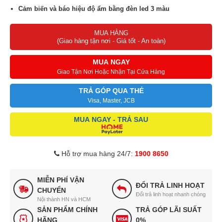
Cảm biến và báo hiệu độ ẩm bằng đèn led 3 màu
Điều khiển và giám sát qua Apps
rất tiện dụng
MUA HÀNG
Hẹn giờ bật tắt
máy tiện lợi, tiết kiệm điện
(Giao hàng tận nơi - Giá tốt - An toàn)
MUA NGAY
Giao Tận Nơi Hoặc Nhận Tại Cửa Hàng
TRẢ GÓP QUA THẺ
Visa, Master, JCB
MUA NGAY - TRẢ SAU
Hỗ trợ mua hàng 24/7:
1900 8650
MIỄN PHÍ VẬN
ĐỔI TRẢ LINH HOẠT
CHUYỂN
Đổi trả linh hoạt nhanh chóng
Nội thành HN và HCM
SẢN PHẨM CHÍNH
TRẢ GÓP LÃI SUẤT
HÃNG
0%