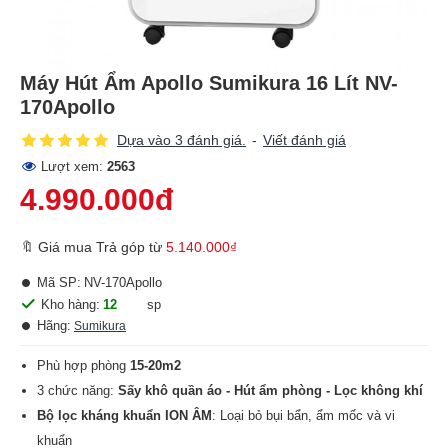
Máy Hút Ẩm Apollo Sumikura 16 Lít NV-
170Apollo
Dựa vào 3 đánh giá.
-
Viết đánh giá
Lượt xem:
2563
4.990.000đ
🔖 Giá mua Trả góp từ
5.140.000₫
Mã SP:
NV-170Apollo
Kho hàng:
12
sp
Hãng:
Sumikura
Phù hợp phòng
15-20m2
3 chức năng:
Sấy khô quần áo - Hút ẩm phòng - Lọc không khí
Bộ lọc kháng khuẩn ION ÂM
: Loại bỏ bụi bẩn, ẩm mốc và vi
khuẩn