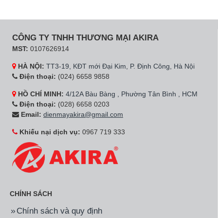
CÔNG TY TNHH THƯƠNG MẠI AKIRA
MST:
0107626914
HÀ NỘI:
TT3-19, KĐT mới Đại Kim, P. Định Công, Hà Nội
Điện thoại:
(024) 6658 9858
HỒ CHÍ MINH:
4/12A Bàu Bàng , Phường Tân Bình , HCM
Điện thoại:
(028) 6658 0203
Email:
dienmayakira@gmail.com
Khiếu nại dịch vụ:
0967 719 333
CHÍNH SÁCH
Chính sách và quy định