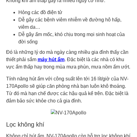
Không khí ẩm thấp gây ra nhiều nguy cơ như:
Hỏng các đồ điện tử
Dễ gây các bệnh viêm nhiễm về đường hô hấp,
viêm da…
Dễ gây ẩm mốc, khó chịu trong mọi sinh hoạt của
đời sống
Đó là những lý do mà ngày càng nhiều gia đình thấy cần
thiết phải sắm
máy hút ẩm
. Đặc biệt là các nhà có khu
vực ẩm thấp hay trong mùa mưa phùn, mưa nồm ẩm ướt.
Tính năng hút ẩm với công suất lên tới 16 lít/giờ của NV-
170Apollo sẽ giúp căn phòng nhà bạn luôn khô thoáng.
Từ đó mà hạn chế được các hậu quả kể trên. Đặc biệt là
đảm bảo sức khỏe cho cả gia đình.
Lọc không khí
Không chỉ hút ẩm, NV-170Apollo còn hỗ trợ lọc không khí