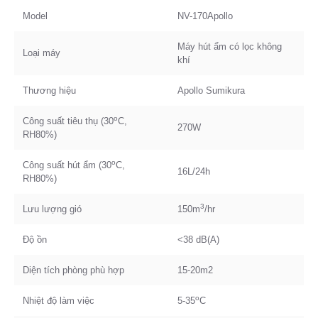
Model
NV-170Apollo
Máy hút ẩm có lọc không
Loại máy
khí
Thương hiệu
Apollo Sumikura
o
Công suất tiêu thụ (30
C,
270W
RH80%)
o
Công suất hút ẩm (30
C,
16L/24h
RH80%)
3
Lưu lượng gió
150m
/hr
Độ ồn
<38 dB(A)
Diện tích phòng phù hợp
15-20m2
o
Nhiệt độ làm việc
5-35
C