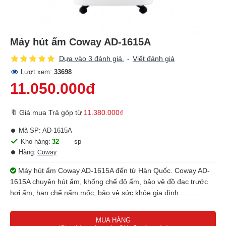
Máy hút ẩm Coway AD-1615A
Dựa vào 3 đánh giá.
-
Viết đánh giá
Lượt xem:
33698
11.050.000đ
🔖 Giá mua Trả góp từ
11.380.000₫
Mã SP:
AD-1615A
Kho hàng:
32
sp
Hãng:
Coway
Máy hút ẩm Coway AD-1615A đến từ Hàn Quốc. Coway AD-
1615A chuyên hút ẩm, khống chế độ ẩm, bảo vệ đồ đạc trước
hơi ẩm, hạn chế nấm mốc, bảo vệ sức khỏe gia đình….. ...
MUA HÀNG