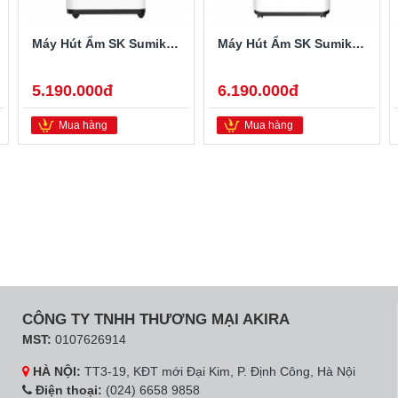
Máy Hút Ẩm SK Sumikura 20 Lít SK-220LA
Máy Hút Ẩm SK Sumikura 25 Lít SK-260LA
5.190.000đ
6.190.000đ
Mua hàng
Mua hàng
CÔNG TY TNHH THƯƠNG MẠI AKIRA
MST:
0107626914
HÀ NỘI:
TT3-19, KĐT mới Đại Kim, P. Định Công, Hà Nội
Điện thoại:
(024) 6658 9858