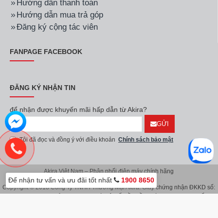
Hướng dẫn thanh toán
Hướng dẫn mua trả góp
Đăng ký cộng tác viên
FANPAGE FACEBOOK
ĐĂNG KÝ NHẬN TIN
để nhận được khuyến mãi hấp dẫn từ Akira?
GỬI
Tôi đã đọc và đồng ý với điều khoản
Chính sách bảo mật
Akira Việt Nam – Phân phối điện máy chính hãng
Để nhận tư vấn và ưu đãi tốt nhất
1900 8650
Copyright © 2018 Công Ty TNHH Thương Mại Akira. Giấy chứng nhận ĐKKD số:
0107626914 do Sở KH & ĐT TP.Hà Nội cấp lần đầu ngày 08/11/2016. Giấy
chứng nhận đăng ký địa điểm kinh doanh do Sở Kế Hoạch & Đầu Tư TP.Hà Nội
cấp ngày 08/11/2016.