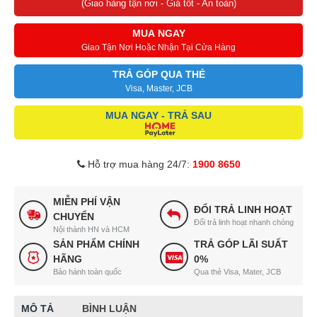
(Giao hàng tận nơi - Giá tốt - An toàn)
MUA NGAY
Giao Tận Nơi Hoặc Nhận Tại Cửa Hàng
TRẢ GÓP QUA THẺ
Visa, Master, JCB
MUA NGAY - TRẢ SAU
Hỗ trợ mua hàng 24/7:
1900 8650
MIỄN PHÍ VẬN
ĐỔI TRẢ LINH HOẠT
CHUYỂN
Đổi trả linh hoạt nhanh chóng
Nội thành HN và HCM
SẢN PHẨM CHÍNH
TRẢ GÓP LÃI SUẤT
HÃNG
0%
Bảo hành toàn quốc
Qua thẻ Visa, Mater, JCB
MÔ TẢ
BÌNH LUẬN