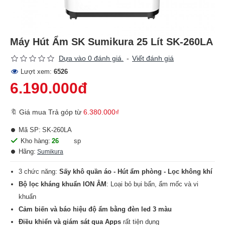
Máy Hút Ẩm SK Sumikura 25 Lít SK-260LA
Dựa vào 0 đánh giá.
-
Viết đánh giá
Lượt xem:
6526
6.190.000đ
🔖 Giá mua Trả góp từ
6.380.000₫
Mã SP:
SK-260LA
Kho hàng:
26
sp
Hãng:
Sumikura
3 chức năng:
Sấy khô quần áo - Hút ẩm phòng - Lọc không khí
Bộ lọc kháng khuẩn ION ÂM
: Loại bỏ bụi bẩn, ẩm mốc và vi
khuẩn
Cảm biến và báo hiệu độ ẩm bằng đèn led 3 màu
Điều khiển và giám sát qua Apps
rất tiện dụng