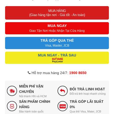
Hẹn giờ bật tắt
máy tiện lợi, tiết kiệm điện
MUA HÀNG
(Giao hàng tận nơi - Giá tốt - An toàn)
MUA NGAY
Giao Tận Nơi Hoặc Nhận Tại Cửa Hàng
TRẢ GÓP QUA THẺ
Visa, Master, JCB
MUA NGAY - TRẢ SAU
Hỗ trợ mua hàng 24/7:
1900 8650
MIỄN PHÍ VẬN
ĐỔI TRẢ LINH HOẠT
CHUYỂN
Đổi trả linh hoạt nhanh chóng
Nội thành HN và HCM
SẢN PHẨM CHÍNH
TRẢ GÓP LÃI SUẤT
HÃNG
0%
Bảo hành toàn quốc
Qua thẻ Visa, Mater, JCB