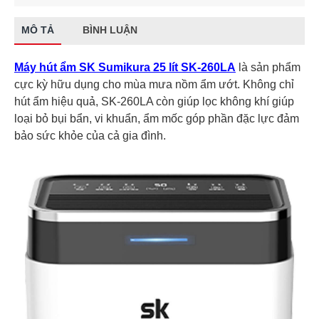
MÔ TẢ
BÌNH LUẬN
Máy hút ẩm SK Sumikura 25 lít SK-260LA
là sản phẩm
cực kỳ hữu dụng cho mùa mưa nồm ẩm ướt. Không chỉ
hút ẩm hiệu quả, SK-260LA còn giúp lọc không khí giúp
loại bỏ bụi bẩn, vi khuẩn, ẩm mốc góp phần đặc lực đảm
bảo sức khỏe của cả gia đình.