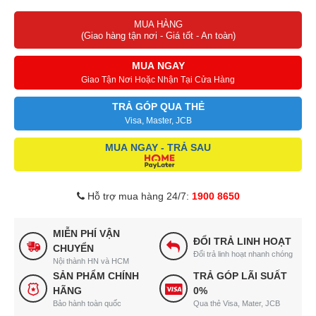
MUA HÀNG
(Giao hàng tận nơi - Giá tốt - An toàn)
MUA NGAY
Giao Tận Nơi Hoặc Nhận Tại Cửa Hàng
TRẢ GÓP QUA THẺ
Visa, Master, JCB
MUA NGAY - TRẢ SAU
Hỗ trợ mua hàng 24/7:
1900 8650
MIỄN PHÍ VẬN
ĐỔI TRẢ LINH HOẠT
CHUYỂN
Đổi trả linh hoạt nhanh chóng
Nội thành HN và HCM
SẢN PHẨM CHÍNH
TRẢ GÓP LÃI SUẤT
HÃNG
0%
Bảo hành toàn quốc
Qua thẻ Visa, Mater, JCB