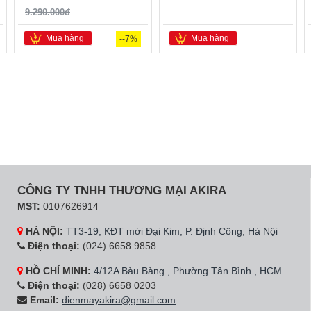
9.290.000đ
Mua hàng
Mua hàng
--7%
CÔNG TY TNHH THƯƠNG MẠI AKIRA
MST:
0107626914
HÀ NỘI:
TT3-19, KĐT mới Đại Kim, P. Định Công, Hà Nội
Điện thoại:
(024) 6658 9858
HỒ CHÍ MINH:
4/12A Bàu Bàng , Phường Tân Bình , HCM
Điện thoại:
(028) 6658 0203
Email:
dienmayakira@gmail.com