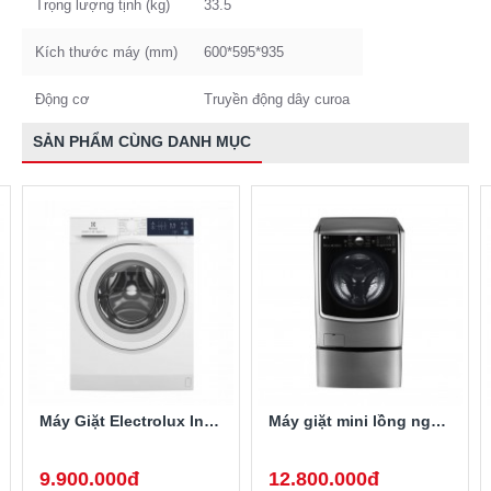
Trọng lượng tịnh (kg)
33.5
Kích thước máy (mm)
600*595*935
Động cơ
Truyền động dây curoa
SẢN PHẨM CÙNG DANH MỤC
Máy Giặt Electrolux Inverter 10 Kg EWF1024D3WB
Máy giặt mini lồng ngang Twinwash LG T2735NWLV 3.5Kg
9.900.000đ
12.800.000đ