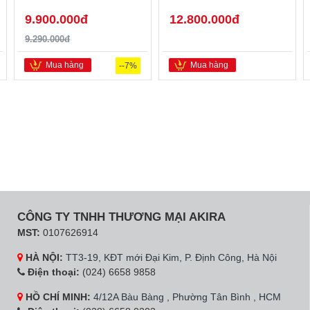
9.900.000đ
12.800.000đ
9.290.000đ
Mua hàng
Mua hàng
--7%
CÔNG TY TNHH THƯƠNG MẠI AKIRA
MST:
0107626914
HÀ NỘI:
TT3-19, KĐT mới Đại Kim, P. Định Công, Hà Nội
Điện thoại:
(024) 6658 9858
HỒ CHÍ MINH:
4/12A Bàu Bàng , Phường Tân Bình , HCM