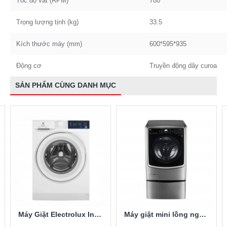
Tốc độ vắt (RPM)
780
Trọng lượng tịnh (kg)
33.5
Kích thước máy (mm)
600*595*935
Động cơ
Truyền động dây curoa
SẢN PHẨM CÙNG DANH MỤC
Máy Giặt Electrolux Inverter 10 Kg EWF1024D3WB
Máy giặt mini lồng ngang Twinwash LG T2735NWLV 3.5Kg