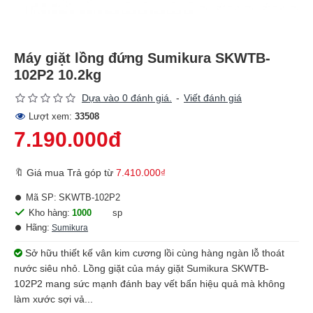
Máy giặt lồng đứng Sumikura SKWTB-
102P2 10.2kg
Dựa vào 0 đánh giá.
-
Viết đánh giá
Lượt xem:
33508
7.190.000đ
🔖 Giá mua Trả góp từ
7.410.000₫
Mã SP:
SKWTB-102P2
Kho hàng:
1000
sp
Hãng:
Sumikura
Sở hữu thiết kế vân kim cương lồi cùng hàng ngàn lỗ thoát
nước siêu nhỏ. Lồng giặt của máy giặt Sumikura SKWTB-
102P2 mang sức mạnh đánh bay vết bẩn hiệu quả mà không
làm xước sợi vả...