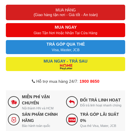
MUA HÀNG
(Giao hàng tận nơi - Giá tốt - An toàn)
MUA NGAY
Giao Tận Nơi Hoặc Nhận Tại Cửa Hàng
TRẢ GÓP QUA THẺ
Visa, Master, JCB
MUA NGAY - TRẢ SAU
Hỗ trợ mua hàng 24/7:
1900 8650
MIỄN PHÍ VẬN
ĐỔI TRẢ LINH HOẠT
CHUYỂN
Đổi trả linh hoạt nhanh chóng
Nội thành HN và HCM
SẢN PHẨM CHÍNH
TRẢ GÓP LÃI SUẤT
HÃNG
0%
Bảo hành toàn quốc
Qua thẻ Visa, Mater, JCB