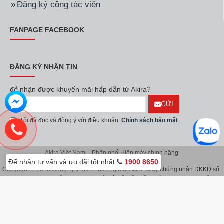
Đăng ký cộng tác viên
FANPAGE FACEBOOK
ĐĂNG KÝ NHẬN TIN
để nhận được khuyến mãi hấp dẫn từ Akira?
GỬI
Tôi đã đọc và đồng ý với điều khoản
Chính sách bảo mật
Akira Việt Nam – Phân phối điện máy chính hãng
Để nhận tư vấn và ưu đãi tốt nhất
1900 8650
Copyright © 2018 Công Ty TNHH Thương Mại Akira. Giấy chứng nhận ĐKKD số:
0107626914 do Sở KH & ĐT TP.Hà Nội cấp lần đầu ngày 08/11/2016. Giấy
chứng nhận đăng ký địa điểm kinh doanh do Sở Kế Hoạch & Đầu Tư TP.Hà Nội
cấp ngày 08/11/2016.